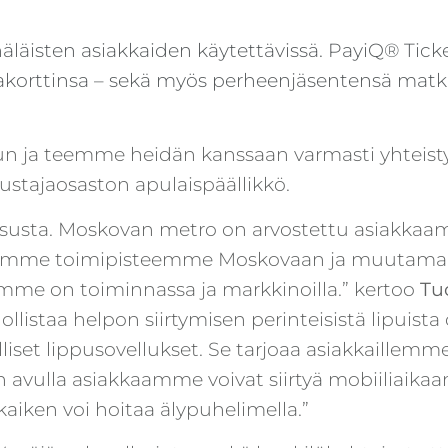
läisten asiakkaiden käytettävissä. PayiQ® Ticket
akorttinsa – sekä myös perheenjäsentensä matkak
uun ja teemme heidän kanssaan varmasti yhteist
stajaosaston apulaispäällikkö.
isusta. Moskovan metro on arvostettu asiakkaa
perustimme toimipisteemme Moskovaan ja muuta
umme on toiminnassa ja markkinoilla.” kertoo
Tu
istaa helpon siirtymisen perinteisistä lipuista 
illiset lippusovellukset. Se tarjoaa asiakkaillemm
tsin avulla asiakkaamme voivat siirtyä mobiili
 kaiken voi hoitaa älypuhelimella.”