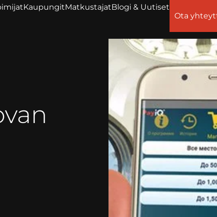
imijat
Kaupungit
Matkustajat
Blogi & Uutiset
Ota yhteyt
ovan