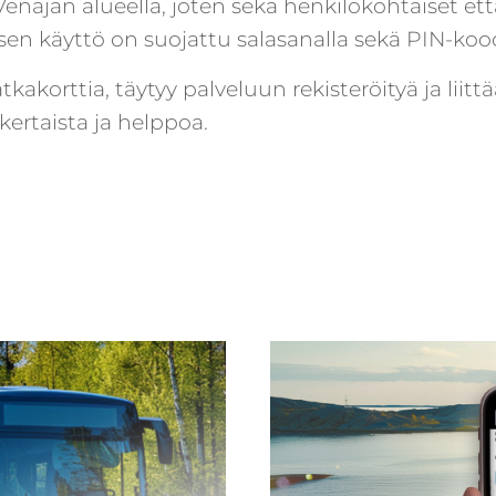
 Venäjän alueella, joten sekä henkilökohtaiset et
sen käyttö on suojattu salasanalla sekä PIN-kood
kakorttia, täytyy palveluun rekisteröityä ja liit
kertaista ja helppoa.