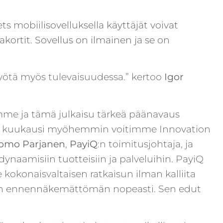
s mobiilisovelluksella käyttäjät voivat
ortit. Sovellus on ilmainen ja se on
yötä myös tulevaisuudessa.” kertoo
Igor
mme ja tämä julkaisu tärkeä päänavaus
ma kuukausi myöhemmin voitimme Innovation
omo Parjanen
,
PayiQ
:n toimitusjohtaja, ja
dynaamisiin tuotteisiin ja palveluihin. PayiQ
e kokonaisvaltaisen ratkaisun ilman kalliita
aikaan ennennäkemättömän nopeasti. Sen edut