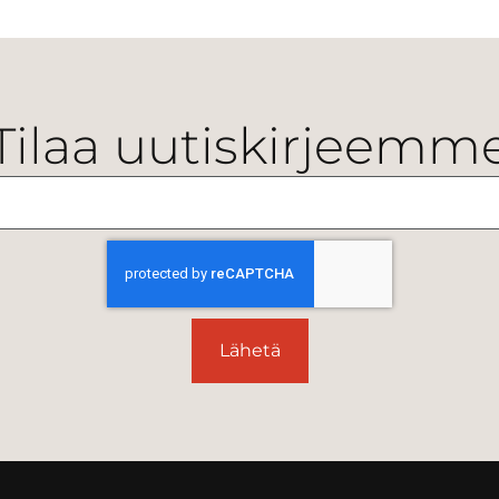
Tilaa uutiskirjeemm
Lähetä