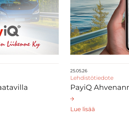
25.05.26
Lehdistötiedote
atavilla
PayiQ Ahvenan
Lue lisää