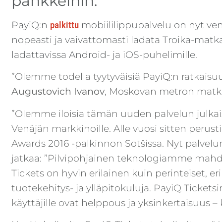
pankkeihin.
PayiQ:n
palkittu
mobiililippupalvelu on nyt venä
nopeasti ja vaivattomasti ladata Troika-matk
ladattavissa Android- ja iOS-puhelimille.
”Olemme todella tyytyväisiä PayiQ:n ratkais
Augustovich Ivanov
, Moskovan metron matku
”Olemme iloisia tämän uuden palvelun julka
Venäjän markkinoille. Alle vuosi sitten 
Awards 2016 -palkinnon Sotšissa. Nyt palvel
jatkaa: ”Pilvipohjainen teknologiamme mahdoll
Tickets on hyvin erilainen kuin perinteiset, er
tuotekehitys- ja ylläpitokuluja. PayiQ Ticke
käyttäjille ovat helppous ja yksinkertaisuus –