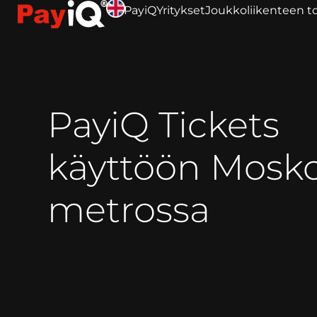
PayiQ
Yritykset
Joukkoliikenteen to
PayiQ Tickets
käyttöön Mosk
metrossa