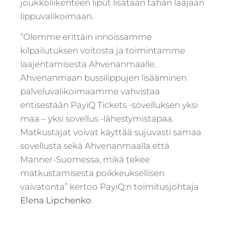
joukkoliikenteen liput lisätään tähän laajaan
lippuvalikoimaan.
”Olemme erittäin innoissamme
kilpailutuksen voitosta ja toimintamme
laajentamisesta Ahvenanmaalle.
Ahvenanmaan bussilippujen lisääminen
palveluvalikoimaamme vahvistaa
entisestään PayiQ Tickets -sovelluksen yksi
maa – yksi sovellus -lähestymistapaa.
Matkustajat voivat käyttää sujuvasti samaa
sovellusta sekä Ahvenanmaalla että
Manner-Suomessa, mikä tekee
matkustamisesta poikkeuksellisen
vaivatonta” kertoo PayiQ:n toimitusjohtaja
Elena Lipchenko
.