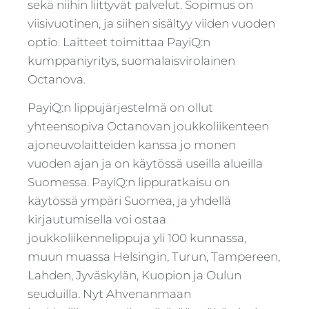
sekä niihin liittyvät palvelut. Sopimus on
viisivuotinen, ja siihen sisältyy viiden vuoden
optio. Laitteet toimittaa PayiQ:n
kumppaniyritys, suomalaisvirolainen
Octanova.
PayiQ:n lippujärjestelmä on ollut
yhteensopiva Octanovan joukkoliikenteen
ajoneuvolaitteiden kanssa jo monen
vuoden ajan ja on käytössä useilla alueilla
Suomessa. PayiQ:n lippuratkaisu on
käytössä ympäri Suomea, ja yhdellä
kirjautumisella voi ostaa
joukkoliikennelippuja yli 100 kunnassa,
muun muassa Helsingin, Turun, Tampereen,
Lahden, Jyväskylän, Kuopion ja Oulun
seuduilla. Nyt Ahvenanmaan