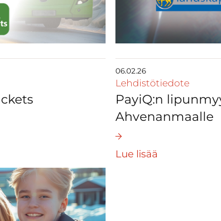
06.02.26
Lehdistötiedote
ickets
PayiQ:n lipunmyy
Ahvenanmaalle
Lue lisää