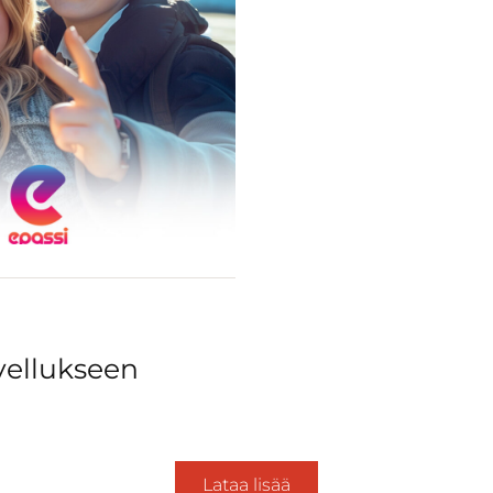
ovellukseen
Lataa lisää