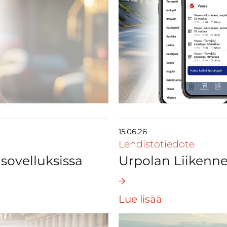
15.06.26
Lehdistötiedote
 sovelluksissa
Urpolan Liikenne 
Lue lisää