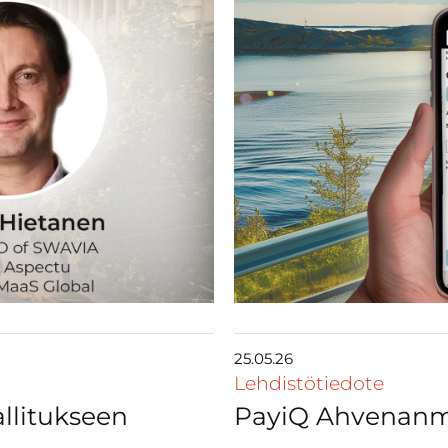
25.05.26
Lehdistötiedote
llitukseen
PayiQ Ahvenanm