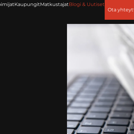
imijat
Kaupungit
Matkustajat
Blogi & Uutiset
Ota yhteyt