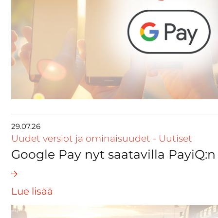
29.07.26
Uudet versiot ja ominaisuudet
-
Uutiset
Google Pay nyt saatavilla PayiQ:n
Lue lisää