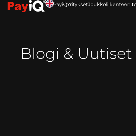
PayiQ
Yritykset
Joukkoliikenteen to
Blogi & Uutiset