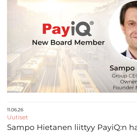
11.06.26
Uutiset
Sampo Hietanen liittyy PayiQ:n ha