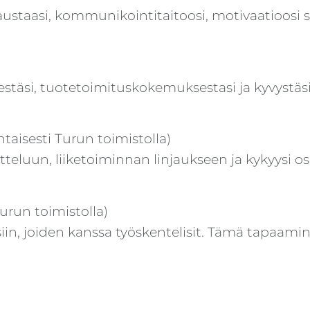
austaasi, kommunikointitaitoosi, motivaatioosi se
täsi, tuotetoimituskokemuksestasi ja kyvystäsi
taisesti Turun toimistolla)
teluun, liiketoiminnan linjaukseen ja kykyysi osa
urun toimistolla)
isiin, joiden kanssa työskentelisit. Tämä tapaa