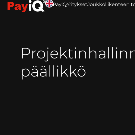
PayiQ
Yritykset
Joukkoliikenteen to
Projektinhalli
päällikkö