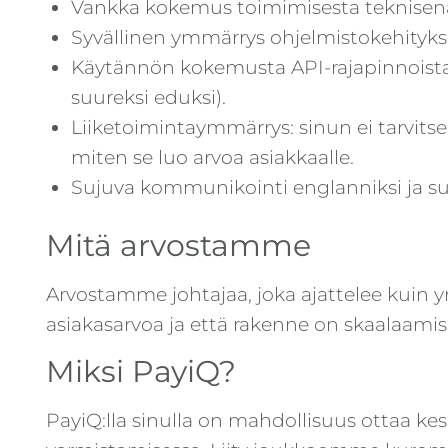
Vankka kokemus toimimisesta teknisenä
Syvällinen ymmärrys ohjelmistokehityks
Käytännön kokemusta API-rajapinnoista, 
suureksi eduksi).
Liiketoimintaymmärrys: sinun ei tarvit
miten se luo arvoa asiakkaalle.
Sujuva kommunikointi englanniksi ja s
Mitä arvostamme
Arvostamme johtajaa, joka ajattelee kuin yr
asiakasarvoa ja että rakenne on skaalaamis
Miksi PayiQ?
PayiQ:lla sinulla on mahdollisuus ottaa ke