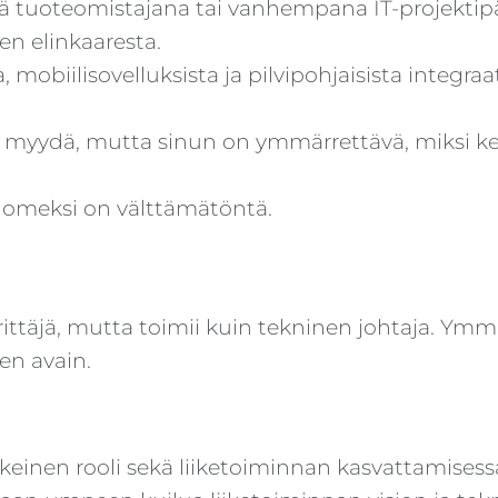
 tuoteomistajana tai vanhempana IT-projektipä
en elinkaaresta.
mobiilisovelluksista ja pilvipohjaisista integra
se myydä, mutta sinun on ymmärrettävä, miksi k
uomeksi on välttämätöntä.
ittäjä, mutta toimii kuin tekninen johtaja. Ymmär
en avain.
skeinen rooli sekä liiketoiminnan kasvattamises