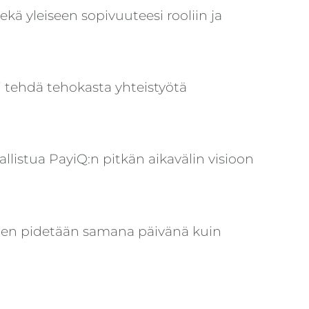
kä yleiseen sopivuuteesi rooliin ja
 tehdä tehokasta yhteistyötä
llistua PayiQ:n pitkän aikavälin visioon
minen pidetään samana päivänä kuin