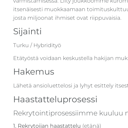
varmistamisessa. Liity joukkoomme kuromaa
itsenäisesti muokkaamaan toimituskulttuu
josta miljoonat ihmiset ovat riippuvaisia.
Sijainti
Turku / Hybridityö
Etätyöstä voidaan keskustella hakijan muk
Hakemus
Lähetä ansioluettelosi ja lyhyt esittely itse
Haastatteluprosessi
Rekrytointiprosessiimme kuuluu ne
1. Rekrytoijan haastattelu
(etänä)