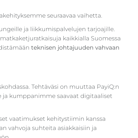
iakehityksemme seuraavaa vaihetta.
ngeille ja liikkumispalvelujen tarjoajille.
a matkaketjuratkaisuja kaikkialla Suomessa
yhdistämään
teknisen johtajuuden
vahvaan
eyskohdassa. Tehtäväsi on muuttaa PayiQ:n
me ja kumppanimme saavaat digitaaliset
iset vaatimukset kehitystiimin kanssa
 vahvoja suhteita asiakkaisiin ja
yön.