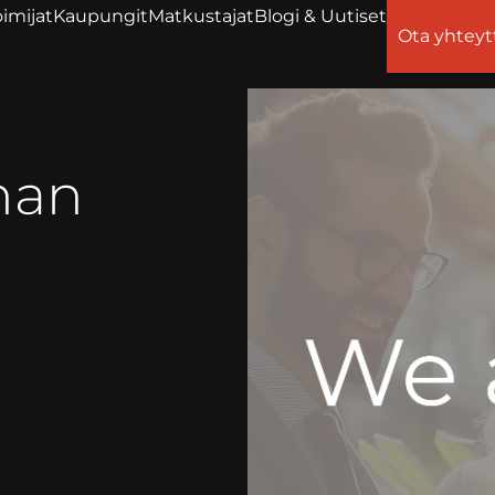
imijat
Kaupungit
Matkustajat
Blogi & Uutiset
Ota yhteyt
nnan