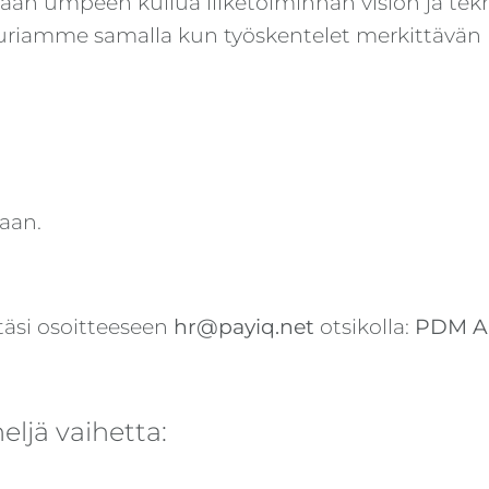
n umpeen kuilua liiketoiminnan vision ja tekni
riamme samalla kun työskentelet merkittävän re
aan.
stäsi osoitteeseen
hr@payiq.net
otsikolla:
PDM Ap
ljä vaihetta: