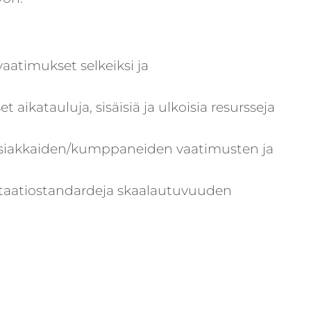
vaatimukset selkeiksi ja
aikatauluja, sisäisiä ja ulkoisia resursseja
n, asiakkaiden/kumppaneiden vaatimusten ja
ntaatiostandardeja skaalautuvuuden