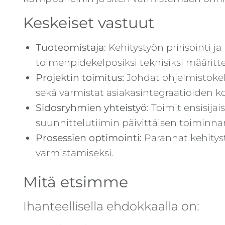
Keskeiset vastuut
Tuoteomistaja
: Kehitystyön pririsointi 
toimenpidekelposiksi teknisiksi määrittel
Projektin toimitus:
Johdat ohjelmistokehit
sekä varmistat asiakasintegraatioiden k
Sidosryhmien yhteistyö
: Toimit ensisij
suunnittelutiimin päivittäisen toiminnan 
Prosessien optimointi:
Parannat kehitys
varmistamiseksi.
Mitä etsimme
Ihanteellisella ehdokkaalla on: