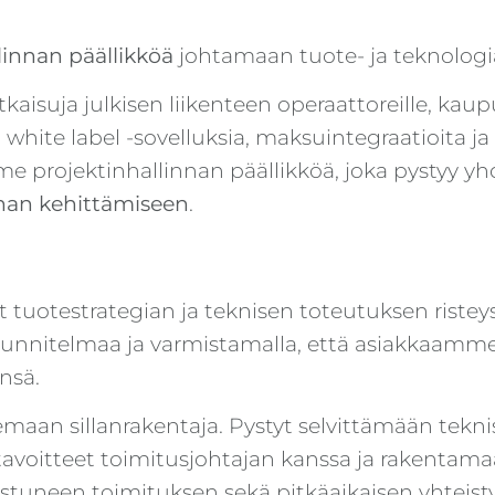
linnan päällikköä
johtamaan tuote- ja teknolog
kaisuja julkisen liikenteen operaattoreille, kaupu
hite label -sovelluksia, maksuintegraatioita j
e projektinhallinnan päällikköä, joka pystyy 
nnan kehittämiseen
.
et tuotestrategian ja teknisen toteutuksen rist
suunnitelmaa ja varmistamalla, että asiakkaam
nsä.
emaan sillanrakentaja. Pystyt selvittämään tekn
voitteet toimitusjohtajan kanssa ja rakentamaan
tuneen toimituksen sekä pitkäaikaisen yhteist