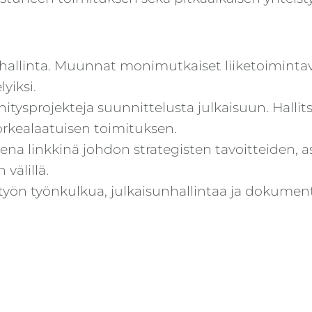
ja hallinta. Muunnat monimutkaiset liiketoiminta
yiksi.
ysprojekteja suunnittelusta julkaisuun. Hallitset 
orkealaatuisen toimituksen.
aisena linkkinä johdon strategisten tavoitteide
välillä.
työn työnkulkua, julkaisunhallintaa ja dokume