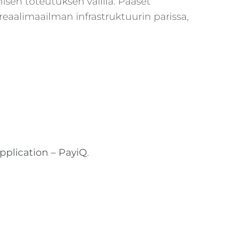
sen toteutuksen välillä. Pääset
aalimaailman infrastruktuurin parissa,
plication – PayiQ
.