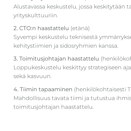
Alustavassa keskustelu, jossa keskitytään t
yrityskulttuuriin.
2. CTO:n haastattelu
(etänä)
Syvempi keskustelu teknisestä ymmärrykses
kehitystiimien ja sidosryhmien kanssa.
3. Toimitusjohtajan haastattelu
(henkilökoh
Loppukeskustelu keskittyy strategiseen ajat
sekä kasvuun.
4. Tiimin tapaaminen
(henkilökohtaisesti T
Mahdollisuus tavata tiimi ja tutustua ihm
toimitusjohtajan haastattelu.