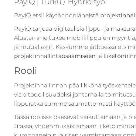
PayiQ | Turku / Hybridityö
PayiQ etsii käytännönläheistä
projektinhal
PayiQ tarjoaa digitaalisia lippu- ja maksurat
Alustamme tukee mobiililippujen myyntiä, w
ja muuallakin. Kasvumme jatkuessa etsimm
projektinhallintaosaamiseen
ja
liiketoimi
Rooli
Projektinhallinnan päällikkönä työskentel
visio todellisuudeksi johtamalla toimitus
lippuratkaisumme saumattomasti käyttöö
Tässä roolissa pääsevät vaikuttamaan ja ol
Jirassa, yhdenmukaistamaan liiketoimintata
kumppaneihin ja siten varmistamaan onnis