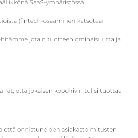
ällikkönä SaaS-ympäristössä.
atioista (fintech-osaaminen katsotaan
ehitämme jotain tuotteen ominaisuutta ja
rät, että jokaisen koodirivin tulisi tuottaa
sa että onnistuneiden asiakastoimitusten