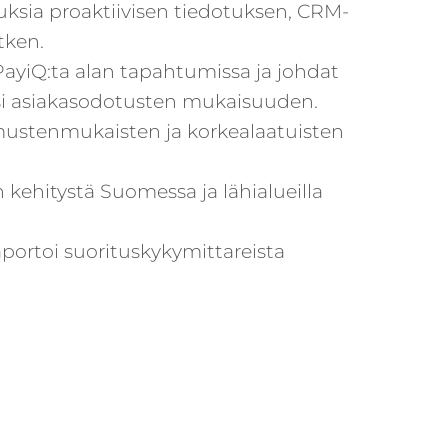
ksia proaktiivisen tiedotuksen, CRM-
tken.
a PayiQ:ta alan tapahtumissa ja johdat
sesi asiakasodotusten mukaisuuden.
imustenmukaisten ja korkealaatuisten
n kehitystä Suomessa ja lähialueilla
portoi suorituskykymittareista