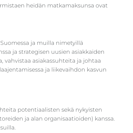
 varmistaen heidän matkamaksunsa ovat
omessa ja muilla nimetyillä
nssa ja strategisen uusien asiakkaiden
, vahvistaa asiakassuhteita ja johtaa
laajentamisessa ja liikevaihdon kasvun
uhteita potentiaalisten sekä nykyisten
toreiden ja alan organisaatioiden) kanssa.
uilla.