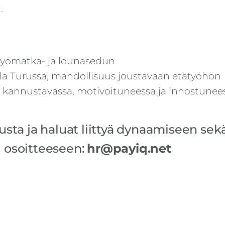
.
ä työmatka- ja lounasedun
lla Turussa, mahdollisuus joustavaan etätyöhön
kannustavassa, motivoituneessa ja innostunees
tusta ja haluat liittyä dynaamiseen sek
i osoitteeseen:
hr@payiq.net