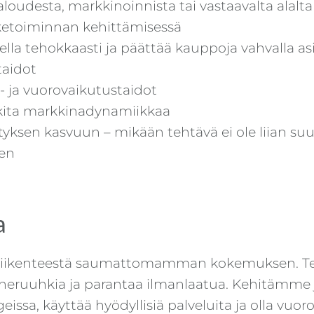
taloudesta, markkinoinnista tai vastaavalta alal
iketoiminnan kehittämisessä
la tehokkaasti ja päättää kauppoja vahvalla asi
taidot
- ja vuorovaikutustaidot
ulkita markkinadynamiikkaa
tyksen kasvuun – mikään tehtävä ei ole liian suur
cen
a
a liikenteestä saumattomamman kokemuksen. 
neruuhkia ja parantaa ilmanlaatua. Kehitämme ja
issa, käyttää hyödyllisiä palveluita ja olla vuo