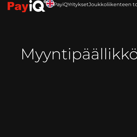
PayiQ
Yritykset
Joukkoliikenteen to
Myyntipäällikk