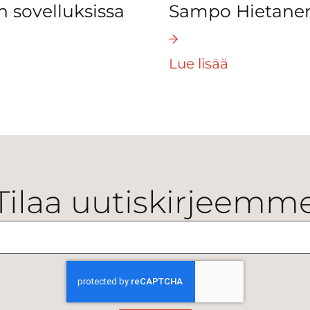
n sovelluksissa
Sampo Hietanen 
Lue lisää
Tilaa uutiskirjeemm