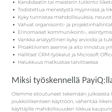
Kandidaatin tai maisterin tutkinto liike
Todistettua menestystä myynnissä ja li
Kyky tunnistaa mahdollisuuksia, neuvotel
Vahvat organisointi- ja projektinhallinta
Erinomaiset kommunikointi-, esiintymis
Vankka analyyttinen kyky arvioida ja t
Proaktiivinen asenne ja aito innostus yri
Hallitset CRM-työkalut ja Microsoft Offi
Halukkuus matkustaa tarvittaessa
Miksi työskennellä PayiQ:ll
Olemme sitoutuneet tekemään julkisest
joukkoliikenteen käyttöön, vähentää liiken
käyttäjille mahdollisuuden liikkua kaupunge