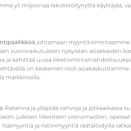
me yli miljoonaa rekisteröitynyttä käyttäjää,
tipäällikköä
johtamaan myyntitoimintaamme Su
visen vuorovaikutuksen nykyisten asiakkaiden ka
 ja kehittää uusia liiketoimintamahdollisuuksia
 tehtävällä on keskeinen rooli asiakaskuntamme 
lä markkinoilla.
a:
Rakenna ja ylläpidä vahvoja ja pitkäaikaisia ​​s
esim. julkisen liikenteen viranomaisten, operaat
sämyyntiä ja ristiinmyyntiä räätälöidyillä ratkais