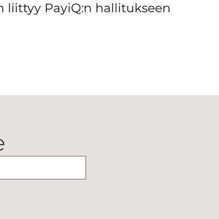
liittyy PayiQ:n hallitukseen
e