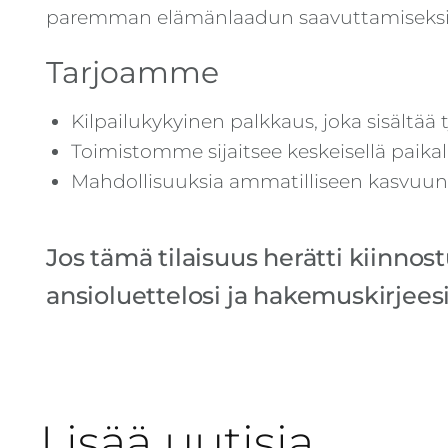
paremman elämänlaadun saavuttamiseksi
Tarjoamme
Kilpailukykyinen palkkaus, joka sisältä
Toimistomme sijaitsee keskeisellä paika
Mahdollisuuksia ammatilliseen kasvuun 
Jos tämä tilaisuus herätti kiinnos
ansioluettelosi ja hakemuskirjees
Lisää uutisia