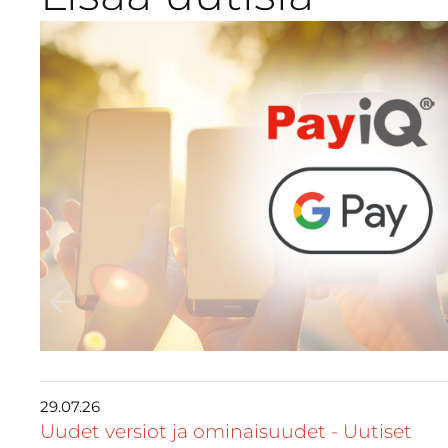
29.07.26
Uudet versiot ja ominaisuudet
-
Uutiset