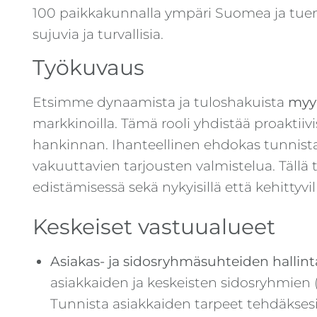
100 paikkakunnalla ympäri Suomea ja tuem
sujuvia ja turvallisia.
Työkuvaus
Etsimme dynaamista ja tuloshakuista
myyn
markkinoilla. Tämä rooli yhdistää proaktii
hankinnan. Ihanteellinen ehdokas tunnistaa
vakuuttavien tarjousten valmistelua. Tällä
edistämisessä sekä nykyisillä että kehittyvil
Keskeiset vastuualueet
Asiakas- ja sidosryhmäsuhteiden hallint
asiakkaiden ja keskeisten sidosryhmien (
Tunnista asiakkaiden tarpeet tehdäksesi li