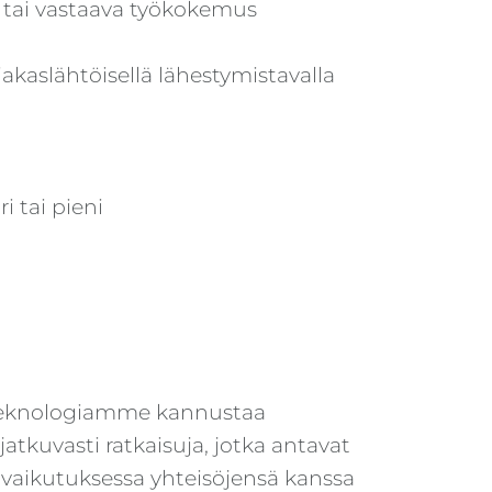
ta tai vastaava työkokemus
akaslähtöisellä lähestymistavalla
i tai pieni
Teknologiamme kannustaa
tkuvasti ratkaisuja, jotka antavat
rovaikutuksessa yhteisöjensä kanssa