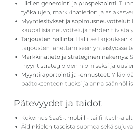
Liidien generointi ja prospektointi:
Tunn
työkalujen, markkinatiedon ja asiakasve
Myyntiesitykset ja sopimusneuvottelut:
kaupallisia neuvotteluja tehden tiivist
Tarjousten hallinta:
Hallitse tarjouksen 
tarjousten lähettämiseen yhteistyössä t
Markkinatieto ja strateginen näkemys:
S
myyntistrategioiden hiomiseksi ja uusie
Myyntiraportointi ja -ennusteet:
Ylläpidä
päätöksenteon tueksi ja anna säännöllisi
Pätevyydet ja taidot
Kokemus SaaS-, mobiili- tai fintech-alal
Äidinkielen tasoista suomea sekä sujuva