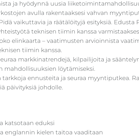
ista ja hyödynnä uusia liiketoimintamahdollisuu
rkostojen avulla rakentaaksesi vahvan myyntipu
Pidä vaikuttavia ja räätälöityjä esityksiä. Edust
ä yhteistyötä teknisen tiimin kanssa varmistaak
koko elinkaarta – vaatimusten arvioinnista vaat
eknisen tiimin kanssa.
euraa markkinatrendejä, kilpailijoita ja sääntely
n mahdollisuuksien löytämiseksi.
 tarkkoja ennusteita ja seuraa myyntiputkea. Ra
ä päivityksiä johdolle.
ta katsotaan eduksi
a englannin kielen taitoa vaaditaan