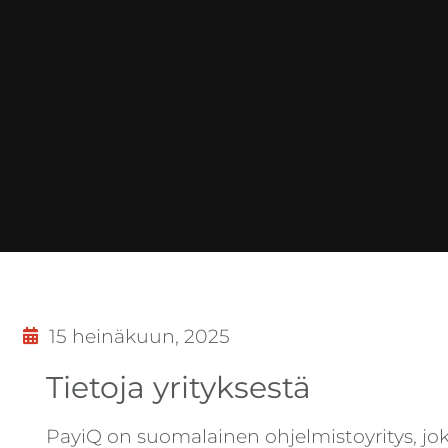
15 heinäkuun, 2025
Tietoja yrityksestä
PayiQ on suomalainen ohjelmistoyritys, joka