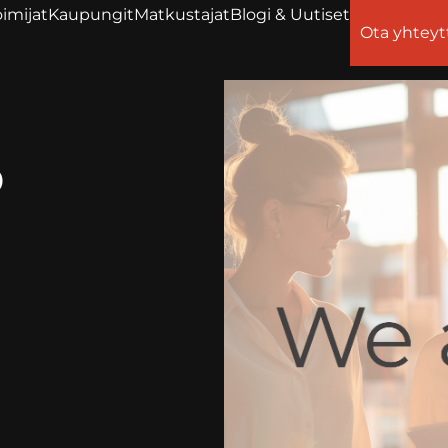
imijat
Kaupungit
Matkustajat
Blogi & Uutiset
Ota yhteyt
ö