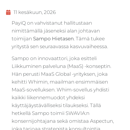
11 kesäkuun, 2026
PayiQ on vahvistanut hallitustaan ​​
nimittämällä jäseneksi alan johtavan
toimijan
Sampo Hietasen
. Tämä tukee
yritystä sen seuraavassa kasvuvaiheessa.
Sampo on innovaattori, joka esitteli
Liikkuminen palveluna (MaaS) -konseptin.
Hän perusti MaaS Global -yrityksen, joka
kehitti Whimin, maailman ensimmäisen
MaaS-sovelluksen. Whim-sovellus yhdisti
kaikki liikennemuodot yhdeksi
käyttäjäystävälliseksi tilaukseksi. Tällä
hetkellä Sampo toimii SWAVIA:n
konsernijohtajana sekä omistaa Aspectun,
joka tarjoaa strategista konsultointia