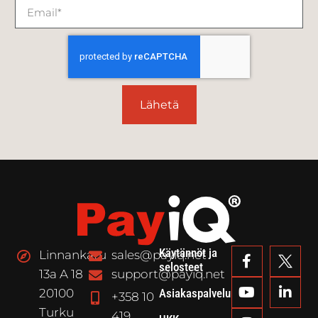
Lähetä
Käytännöt ja
Linnankatu
sales@payiq.net
selosteet
13a A 18
support@payiq.net
20100
Asiakaspalvelu
+358 10
Turku
419