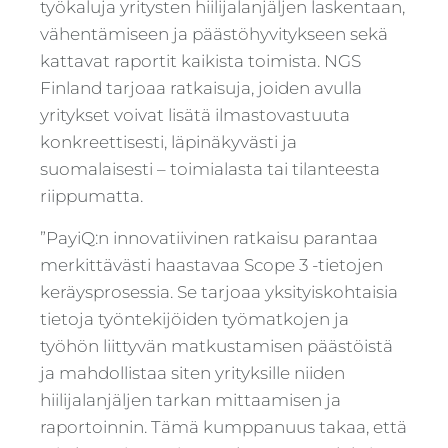
työkaluja yritysten hiilijalanjäljen laskentaan,
vähentämiseen ja päästöhyvitykseen sekä
kattavat raportit kaikista toimista. NGS
Finland tarjoaa ratkaisuja, joiden avulla
yritykset voivat lisätä ilmastovastuuta
konkreettisesti, läpinäkyvästi ja
suomalaisesti – toimialasta tai tilanteesta
riippumatta.
”PayiQ:n innovatiivinen ratkaisu parantaa
merkittävästi haastavaa Scope 3 -tietojen
keräysprosessia. Se tarjoaa yksityiskohtaisia
tietoja työntekijöiden työmatkojen ja
työhön liittyvän matkustamisen päästöistä
ja mahdollistaa siten yrityksille niiden
hiilijalanjäljen tarkan mittaamisen ja
raportoinnin. Tämä kumppanuus takaa, että