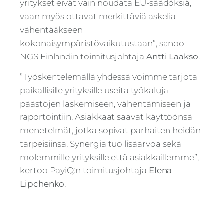
yritykset eivät vain noudata EU-säädöksiä,
vaan myös ottavat merkittäviä askelia
vähentääkseen
kokonaisympäristövaikutustaan”, sanoo
NGS Finlandin toimitusjohtaja
Antti Laakso
.
”Työskentelemällä yhdessä voimme tarjota
paikallisille yrityksille useita työkaluja
päästöjen laskemiseen, vähentämiseen ja
raportointiin. Asiakkaat saavat käyttöönsä
menetelmät, jotka sopivat parhaiten heidän
tarpeisiinsa. Synergia tuo lisäarvoa sekä
molemmille yrityksille että asiakkaillemme”,
kertoo PayiQ:n toimitusjohtaja
Elena
Lipchenko
.