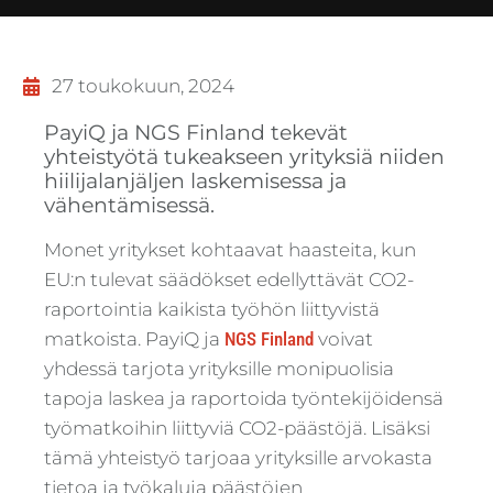
27 toukokuun, 2024
PayiQ ja NGS Finland tekevät
yhteistyötä tukeakseen yrityksiä niiden
hiilijalanjäljen laskemisessa ja
vähentämisessä.
Monet yritykset kohtaavat haasteita, kun
EU:n tulevat säädökset edellyttävät CO2-
raportointia kaikista työhön liittyvistä
matkoista. PayiQ ja
NGS Finland
voivat
yhdessä tarjota yrityksille monipuolisia
tapoja laskea ja raportoida työntekijöidensä
työmatkoihin liittyviä CO2-päästöjä. Lisäksi
tämä yhteistyö tarjoaa yrityksille arvokasta
tietoa ja työkaluja päästöjen