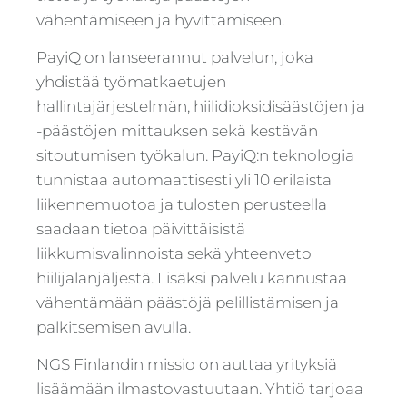
vähentämiseen ja hyvittämiseen.
PayiQ on lanseerannut palvelun, joka
yhdistää työmatkaetujen
hallintajärjestelmän, hiilidioksidisäästöjen ja
-päästöjen mittauksen sekä kestävän
sitoutumisen työkalun. PayiQ:n teknologia
tunnistaa automaattisesti yli 10 erilaista
liikennemuotoa ja tulosten perusteella
saadaan tietoa päivittäisistä
liikkumisvalinnoista sekä yhteenveto
hiilijalanjäljestä. Lisäksi palvelu kannustaa
vähentämään päästöjä pelillistämisen ja
palkitsemisen avulla.
NGS Finlandin missio on auttaa yrityksiä
lisäämään ilmastovastuutaan. Yhtiö tarjoaa