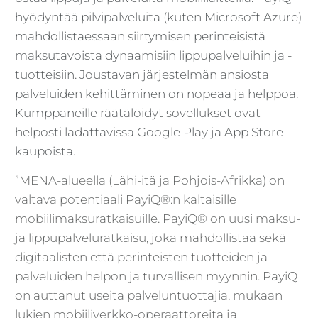
hyödyntää pilvipalveluita (kuten Microsoft Azure)
mahdollistaessaan siirtymisen perinteisistä
maksutavoista dynaamisiin lippupalveluihin ja -
tuotteisiin. Joustavan järjestelmän ansiosta
palveluiden kehittäminen on nopeaa ja helppoa.
Kumppaneille räätälöidyt sovellukset ovat
helposti ladattavissa Google Play ja App Store
kaupoista.
”MENA-alueella (Lähi-itä ja Pohjois-Afrikka) on
valtava potentiaali PayiQ®:n kaltaisille
mobiilimaksuratkaisuille. PayiQ® on uusi maksu-
ja lippupalveluratkaisu, joka mahdollistaa sekä
digitaalisten että perinteisten tuotteiden ja
palveluiden helpon ja turvallisen myynnin. PayiQ
on auttanut useita palveluntuottajia, mukaan
lukien mobiiliverkko-operaattoreita ja