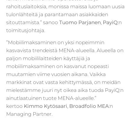
rahoituslaitoksia, monissa maissa luomaan uusia
tulonlähteitä ja parantamaan asiakkaiden
sitouttamista.” sanoo
Tuomo Parjanen
,
PayiQ
:n
toimitusjohtaja.
”Mobiilimaksaminen on yksi nopeimmin
kasvavista trendeistä MENA-alueella. Alueella on
paljon mobiililaitteiden käyttäjiä ja
mobiilimaksaminen on kasvanut nopeasti
muutamien viime vuosien aikana. Vaikka
markkinat ovat vasta kehittymässä, on meidän
mielestämme juuri nyt oikea aika tuoda PayiQ:n
ainutlaatuinen tuote MENA-alueelle.”
kertoo
Kimmo Kytösaari
,
Broadfolio MEA
:n
Managing Partner.