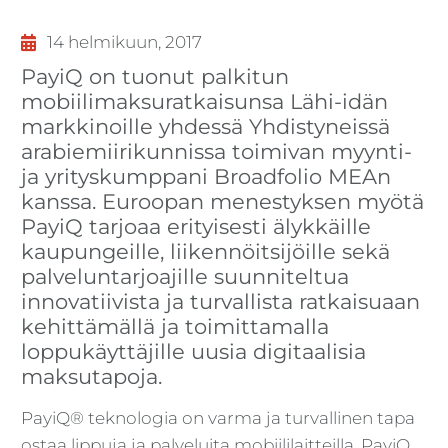
14 helmikuun, 2017
PayiQ on tuonut palkitun
mobiilimaksuratkaisunsa Lähi-idän
markkinoille yhdessä Yhdistyneissä
arabiemiirikunnissa toimivan myynti-
ja yrityskumppani Broadfolio MEAn
kanssa. Euroopan menestyksen myötä
PayiQ tarjoaa erityisesti älykkäille
kaupungeille, liikennöitsijöille sekä
palveluntarjoajille suunniteltua
innovatiivista ja turvallista ratkaisuaan
kehittämällä ja toimittamalla
loppukäyttäjille uusia digitaalisia
maksutapoja.
PayiQ® teknologia on varma ja turvallinen tapa
ostaa lippuja ja palveluita mobiililaitteilla. PayiQ