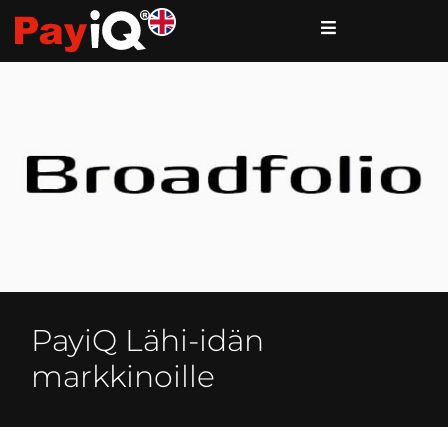
PayiQ Lähi-idän
markkinoille