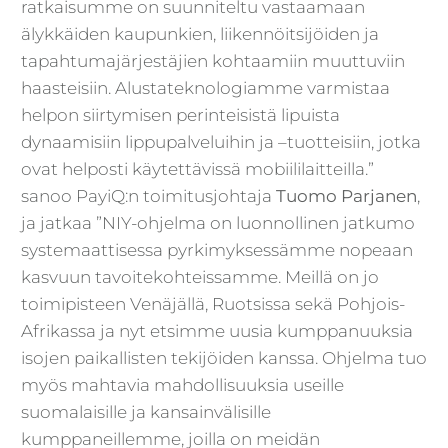
ratkaisumme on suunniteltu vastaamaan
älykkäiden kaupunkien, liikennöitsijöiden ja
tapahtumajärjestäjien kohtaamiin muuttuviin
haasteisiin. Alustateknologiamme varmistaa
helpon siirtymisen perinteisistä lipuista
dynaamisiin lippupalveluihin ja –tuotteisiin, jotka
ovat helposti käytettävissä mobiililaitteilla.”
sanoo PayiQ:n toimitusjohtaja
Tuomo Parjanen
,
ja jatkaa ”NIY-ohjelma on luonnollinen jatkumo
systemaattisessa pyrkimyksessämme nopeaan
kasvuun tavoitekohteissamme. Meillä on jo
toimipisteen Venäjällä, Ruotsissa sekä Pohjois-
Afrikassa ja nyt etsimme uusia kumppanuuksia
isojen paikallisten tekijöiden kanssa. Ohjelma tuo
myös mahtavia mahdollisuuksia useille
suomalaisille ja kansainvälisille
kumppaneillemme, joilla on meidän