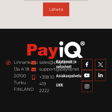
Lähetä
Käytännöt ja
Linnankatu
sales@payiq.net
selosteet
13a A 18
support@payiq.net
20100
Asiakaspalvelu
+358 10
Turku
419
UKK
FINLAND
2222