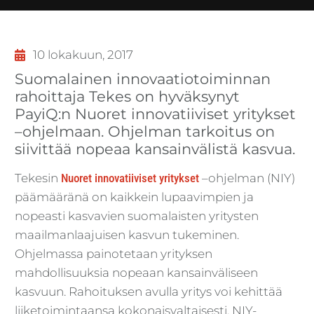
10 lokakuun, 2017
Suomalainen innovaatiotoiminnan
rahoittaja Tekes on hyväksynyt
PayiQ:n Nuoret innovatiiviset yritykset
–ohjelmaan. Ohjelman tarkoitus on
siivittää nopeaa kansainvälistä kasvua.
Tekesin
Nuoret innovatiiviset yritykset
–ohjelman (NIY)
päämääränä on kaikkein lupaavimpien ja
nopeasti kasvavien suomalaisten yritysten
maailmanlaajuisen kasvun tukeminen.
Ohjelmassa painotetaan yrityksen
mahdollisuuksia nopeaan kansainväliseen
kasvuun. Rahoituksen avulla yritys voi kehittää
liiketoimintaansa kokonaisvaltaisesti. NIY-