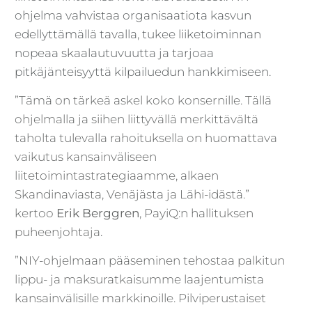
ohjelma vahvistaa organisaatiota kasvun
edellyttämällä tavalla, tukee liiketoiminnan
nopeaa skaalautuvuutta ja tarjoaa
pitkäjänteisyyttä kilpailuedun hankkimiseen.
”Tämä on tärkeä askel koko konsernille. Tällä
ohjelmalla ja siihen liittyvällä merkittävältä
taholta tulevalla rahoituksella on huomattava
vaikutus kansainväliseen
liitetoimintastrategiaamme, alkaen
Skandinaviasta, Venäjästa ja Lähi-idästä.”
kertoo
Erik Berggren
, PayiQ:n hallituksen
puheenjohtaja
.
”NIY-ohjelmaan pääseminen tehostaa palkitun
lippu- ja maksuratkaisumme laajentumista
kansainvälisille markkinoille. Pilviperustaiset