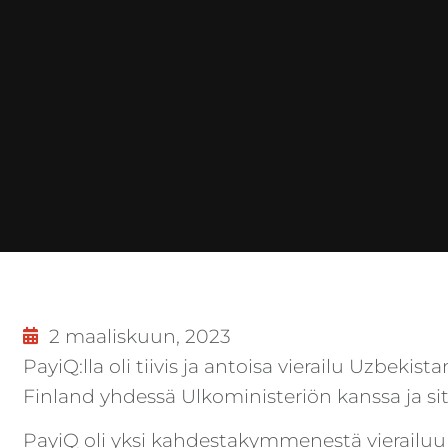
2 maaliskuun, 2023
PayiQ:lla oli tiivis ja antoisa vierailu Uzbekista
Finland yhdessä Ulkoministeriön kanssa ja sit
PayiQ oli yksi kahdestakymmenestä vierailuun