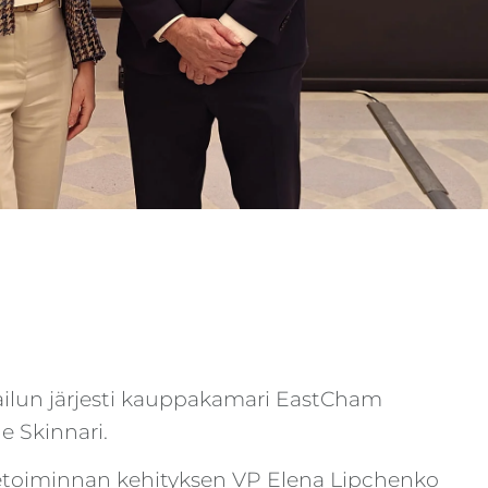
ailun järjesti kauppakamari EastCham
le Skinnari.
etoiminnan kehityksen VP Elena Lipchenko