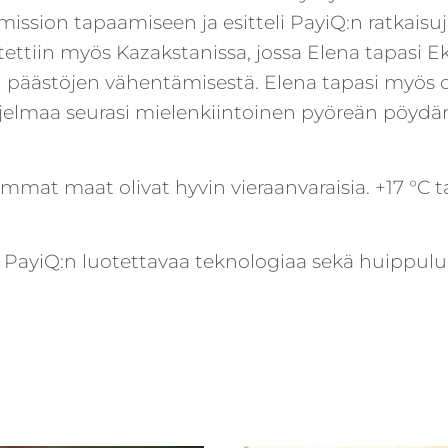
ission tapaamiseen ja esitteli PayiQ:n ratkaisuja 
stettiin myös
Kazakstanissa, jossa Elena tapasi E
en päästöjen vähentämisestä. Elena tapasi myös di
ohjelmaa seurasi mielenkiintoinen pyöreän pöydän
emmat maat olivat hyvin vieraanvaraisia. +17 °C ta
yiQ:n luotettavaa teknologiaa sekä huippuluo