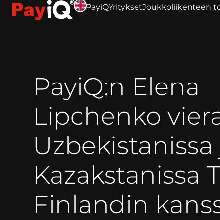
PayiQ
Yritykset
Joukkoliikenteen to
PayiQ:n Elena
Lipchenko viera
Uzbekistanissa 
Kazakstanissa
Finlandin kans