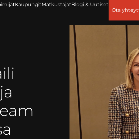
imijat
Kaupungit
Matkustajat
Blogi & Uutiset
Ota yhteyt
ili
ja
 Team
sa