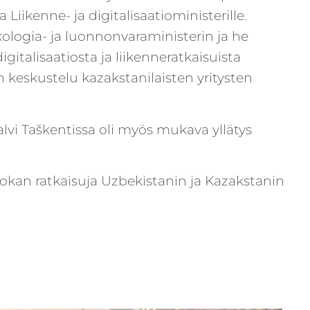
Liikenne- ja digitalisaatioministerille.
kologia- ja luonnonvaraministerin ja he
gitalisaatiosta ja liikenneratkaisuista
 keskustelu kazakstanilaisten yritysten
lvi Ta
š
kentissa oli myös mukava yllätys
kan ratkaisuja Uzbekistanin ja
Kazakstanin