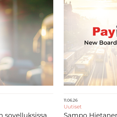
11.06.26
Uutiset
n sovelluksissa
Sampo Hietanen 