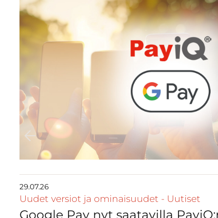
29.07.26
Uudet versiot ja ominaisuudet
-
Uutiset
Google Pay nyt saatavilla PayiQ: