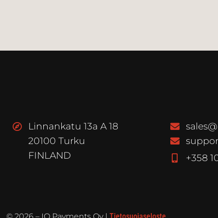
Linnankatu 13a A 18
sales@
20100 Turku
suppor
FINLAND
+358 1
©
2026
– IQ Payments Oy |
Tietosuojaseloste