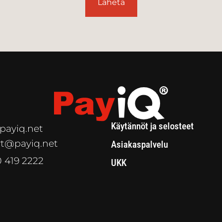
Lähetä
Käytännöt ja selosteet
payiq.net
t@payiq.net
Asiakaspalvelu
0 419 2222
UKK