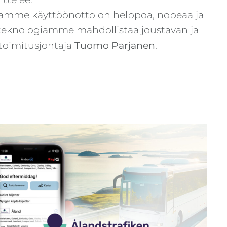
ogiamme käyttöönotto on helppoa, nopeaa ja
ska teknologiamme mahdollistaa joustavan ja
toimitusjohtaja
Tuomo Parjanen
.