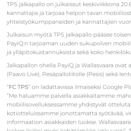
TPS jalkapallo on julkaissut keskiviikkona 2
kannattajia ja tarjoaa helpon tavan mobiili
yhteistyökumppaneiden ja kannattajien vuo
Julkaisun myötä TPS jalkapallo pääsee toise
PayiQ:n tarjoaman uuden sukupolven mobiili
ja ylläpitokustannuksista sekä koko henkilökun
Jalkapallon ohella PayiQ ja Wallasvaara ovat
(Paavo Live), Pesäpalloliitolle (Pesis) sekä len
”
FC TPS
” on ladattavissa ilmaiseksi Google Pl
”Me haluamme palvella asiakkaitamme mahdo
mobiilisovelluksessamme yhdistyvät otteluta
kotiotteluissamme jonottamatta syötävää, vi
informaation asiakkaiden luokse. Wallasvaara
kaiken lisäksi myös kehittämään jatkuvasti”,