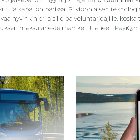
tkuu jalkapallon parissa. Pilvipohjaisen teknol
vaa hyvinkin erilaisille palveluntarjoajille, ko
lluksen maksujärjestelmän kehittäneen PayiQ:n 