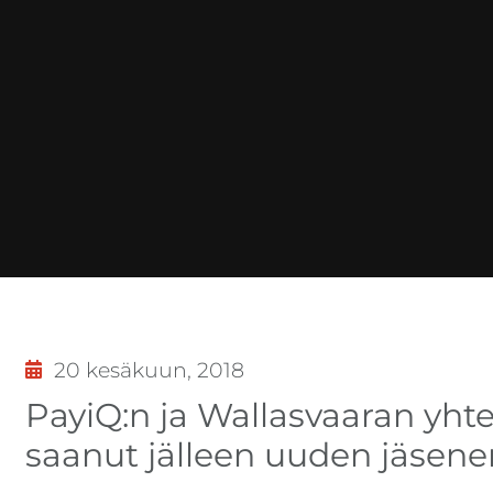
20 kesäkuun, 2018
PayiQ:n ja Wallasvaaran yht
saanut jälleen uuden jäsene