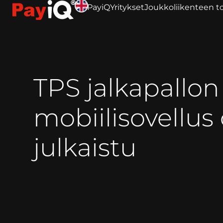
PayiQ
Yritykset
Joukkoliikenteen to
TPS jalkapallon
mobiilisovellus
julkaistu