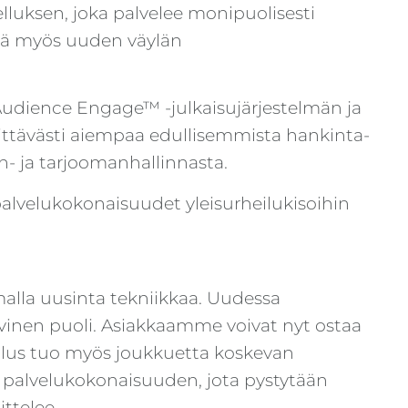
lluksen, joka palvelee monipuolisesti
tää myös uuden väylän
Audience Engage™ -julkaisujärjestelmän ja
ttävästi aiempaa edullisemmista hankinta-
ön- ja tarjoomanhallinnasta.
palvelukokonaisuudet yleisurheilukisoihin
lla uusinta tekniikkaa. Uudessa
vinen puoli. Asiakkaamme voivat nyt ostaa
ellus tuo myös joukkuetta koskevan
n palvelukokonaisuuden, jota pystytään
ittelee.