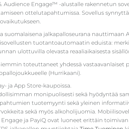
0.6. Audience Engage™ -alustalle rakennetun sove
ostamiseen ottelutapahtumissa. Sovellus synnyt
rovaikutukseen.
na suomalaisena jalkapalloseurana nauttimaan 
sovellusten tuotantoautomaatin eduista: merki
nan ulottuvilla olevasta reaaliaikaisesta sisäll
 aiemmin toteuttaneet yhdessä vastaavanlaiset 
topallojoukkueelle (Hurrikaani).
ay- ja App Store-kaupoissa.
llisimman monipuolisesti sekä hyödyntää sama
pahtumien tuotemyynti sekä yleinen informatii
rvokkeita sekä myös alkoholijuomia. Mobiilisov
 Engage ja PayiQ ovat luoneet erittäin toimiva
 TPS jalkapallon myyntijohtaja
Timo Tuominen
ki