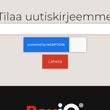
Tilaa uutiskirjeemm
Lähetä