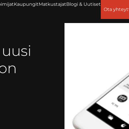
imijat
Kaupungit
Matkustajat
Blogi & Uutiset
Ota yhteyt
 uusi
 on