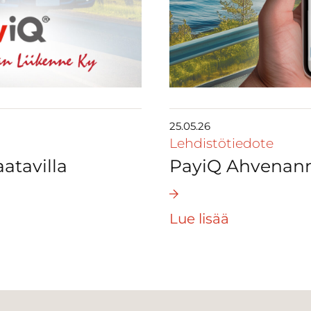
25.05.26
Lehdistötiedote
atavilla
PayiQ Ahvenan
Lue lisää