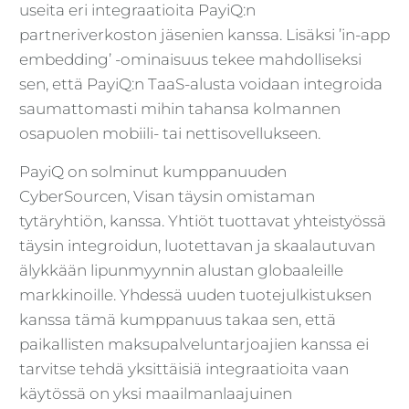
useita eri integraatioita PayiQ:n
partneriverkoston jäsenien kanssa. Lisäksi ’in-app
embedding’ -ominaisuus tekee mahdolliseksi
sen, että PayiQ:n TaaS-alusta voidaan integroida
saumattomasti mihin tahansa kolmannen
osapuolen mobiili- tai nettisovellukseen.
PayiQ on solminut kumppanuuden
CyberSourcen, Visan täysin omistaman
tytäryhtiön, kanssa. Yhtiöt tuottavat yhteistyössä
täysin integroidun, luotettavan ja skaalautuvan
älykkään lipunmyynnin alustan globaaleille
markkinoille. Yhdessä uuden tuotejulkistuksen
kanssa tämä kumppanuus takaa sen, että
paikallisten maksupalveluntarjoajien kanssa ei
tarvitse tehdä yksittäisiä integraatioita vaan
käytössä on yksi maailmanlaajuinen