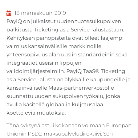
18 marraskuun, 2019
PayiQ on julkaissut uuden tuotesulkupolven
palkitusta Ticketing as a Service -alustastaan.
Kehityksen painopisteitä ovat olleet laajempi
valmius kansainvälisille markkinoille,
yhteensopivuus alan uusiin standardeihin sekä
integraatiot useisiin lippujen
validointijärjestelmiin. PayiQ TaaS® Ticketing
as a Service -alusta on älykkäille kaupungeille ja
kansainväliselle Maas-partneriverkostolle
suunnattu uuden sukupolven työkalu, jonka
avulla käsitellä globaalia kuljetusalaa
koettelevia muutoksia.
Tänä syksynä astui kokonaan voimaan Euroopan
Unionin PSD2-maksupalveludirektiivi. Sen