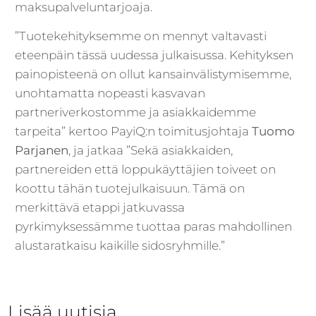
maksupalveluntarjoaja.
”Tuotekehityksemme on mennyt valtavasti
eteenpäin tässä uudessa julkaisussa. Kehityksen
painopisteenä on ollut kansainvälistymisemme,
unohtamatta nopeasti kasvavan
partneriverkostomme ja asiakkaidemme
tarpeita” kertoo PayiQ:n toimitusjohtaja
Tuomo
Parjanen
, ja jatkaa ”Sekä asiakkaiden,
partnereiden että loppukäyttäjien toiveet on
koottu tähän tuotejulkaisuun. Tämä on
merkittävä etappi jatkuvassa
pyrkimyksessämme tuottaa paras mahdollinen
alustaratkaisu kaikille sidosryhmille.”
Lisää uutisia