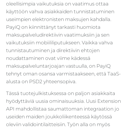
oleellisimpia vaikutuksia on vaatimus ottaa
käyttöön vahva asiakkaiden tunnistatuminen
useimpien elektronisten maksujen kahdalla.
PayiQ on kiinnittänyt tarkasti huomiota
maksupalveludirektiivin vaatimuksiin ja sen
vaikutuksiin mobiililiputukseen. Vaikka vahva
tunnistautuminen ja direktiivin ehtojen
noudattaminen ovat viime kädessä
maksupalveluntarjoajan vastuulla, on PayiQ
tehnyt oman osansa varmistaakseen, että TaaS-
alusta on PSD2 yhteensopiva.
Tässä tuotejulkistuksessa on paljon asiakkaita
hyödyttäviä uusia ominaisuuksia. Uusi Extension
API mahdollistaa saumattoman integraation jo
useiden maiden joukkoliikenteessä käytössä
oleviin validointilaitteisiin. Työn alla on myös