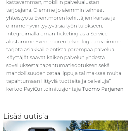
kattavamman, mobiilin palvelualustan
tarjoajana. Olemme jo aiemmin tehneet
yhteistyötä Eventmoren kehittäjien kanssa ja
olimme hyvin tyytyväisiä työn tulokseen.
Integroimalla oman Ticketing as a Service -
alustamme Eventmoren teknologiaan voimme
tarjota asiakkaille entistä parempaa palvelua.
Käyttäjät saavat kaiken palvelun yhdestä
sovelluksesta: tapahtumatiedotuksen sekä
mahdollisuuden ostaa lippuja tai maksaa muita
tapahtumaan liittyviä tuotteita ja palveluja”
kertoo PayiQ:n toimitusjohtaja
Tuomo Parjanen
.
Lisää uutisia