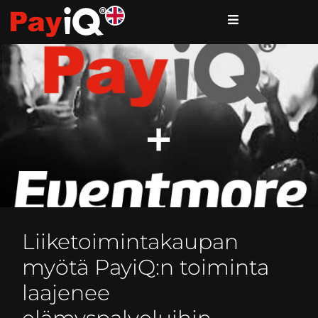
Liiketoimintakaupan
myötä PayiQ:n toiminta
laajenee