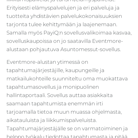
Erityisesti elämyspalvelujen ja eri palveluja ja
tuotteita yhdistävien palvelukokonaisuuksien
tarjonta tulee kehittymään ja laajenemaan.
Samalla myös PayiQ:n sovellusvalikoimaa kasvaa,
sovelluskaupoissa on jo saatavilla Eventmore-
alustaan pohjautuva Asuntomessut-sovellus.
Eventmore-alustan ytimessä on
tapahtumajärjestäjille, kaupungeille ja
matkailukohteille suunniteltu oma muokattava
tapahtumasovellus ja monipuolinen
hallintaportaali. Sovellus auttaa asiakkaita
saamaan tapahtumista enemmän irti
tarjoamalla tietoa muun muassa ohjelmasta,
aikatauluista ja liikkumispalveluista.
Tapahtumajärjestäjälle se on varmatoiminen ja
helppo työkalu tiedottaa tapahtumasta ja pitää