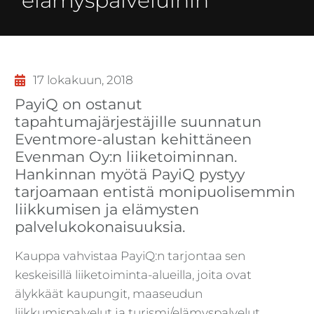
elämyspalveluihin
17 lokakuun, 2018
PayiQ on ostanut
tapahtumajärjestäjille suunnatun
Eventmore-alustan kehittäneen
Evenman Oy:n liiketoiminnan.
Hankinnan myötä PayiQ pystyy
tarjoamaan entistä monipuolisemmin
liikkumisen ja elämysten
palvelukokonaisuuksia.
Kauppa vahvistaa PayiQ:n tarjontaa sen
keskeisillä liiketoiminta-alueilla, joita ovat
älykkäät kaupungit, maaseudun
liikkumispalvelut ja turismi/elämyspalvelut.