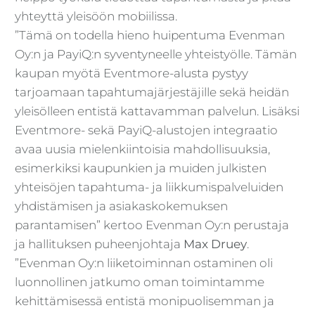
yhteyttä yleisöön mobiilissa.
”Tämä on todella hieno huipentuma Evenman
Oy:n ja PayiQ:n syventyneelle yhteistyölle. Tämän
kaupan myötä Eventmore-alusta pystyy
tarjoamaan tapahtumajärjestäjille sekä heidän
yleisölleen entistä kattavamman palvelun. Lisäksi
Eventmore- sekä PayiQ-alustojen integraatio
avaa uusia mielenkiintoisia mahdollisuuksia,
esimerkiksi kaupunkien ja muiden julkisten
yhteisöjen tapahtuma- ja liikkumispalveluiden
yhdistämisen ja asiakaskokemuksen
parantamisen” kertoo Evenman Oy:n perustaja
ja hallituksen puheenjohtaja
Max Druey
.
”Evenman Oy:n liiketoiminnan ostaminen oli
luonnollinen jatkumo oman toimintamme
kehittämisessä entistä monipuolisemman ja