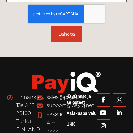
Lähetä
Käytännöt ja
Linnankatu
sales@payiq.net
selosteet
13a A 18
support@payiq.net
20100
Asiakaspalvelu
+358 10
Turku
419
UKK
FINLAND
2222