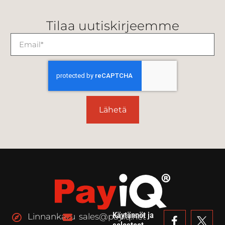
Tilaa uutiskirjeemme
Lähetä
Käytännöt ja
Linnankatu
sales@payiq.net
selosteet