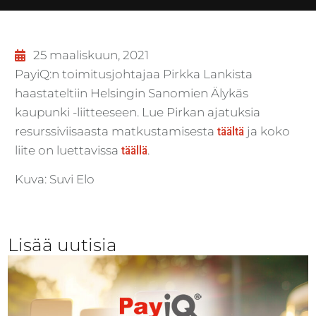
25 maaliskuun, 2021
PayiQ:n toimitusjohtajaa Pirkka Lankista
haastateltiin Helsingin Sanomien Älykäs
kaupunki -liitteeseen. Lue Pirkan ajatuksia
resurssiviisaasta matkustamisesta
täältä
ja koko
liite on luettavissa
täällä
.
Kuva: Suvi Elo
Lisää uutisia