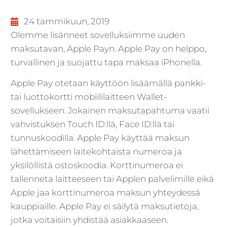
24 tammikuun, 2019
Olemme lisänneet sovelluksiimme uuden
maksutavan, Apple Payn. Apple Pay on helppo,
turvallinen ja suojattu tapa maksaa iPhonella.
Apple Pay otetaan käyttöön lisäämällä pankki-
tai luottokortti mobiililaitteen Wallet-
sovellukseen. Jokainen maksutapahtuma vaatii
vahvistuksen Touch ID:llä, Face ID:llä tai
tunnuskoodilla. Apple Pay käyttää maksun
lähettämiseen laitekohtaista numeroa ja
yksilöllistä ostoskoodia. Korttinumeroa ei
tallenneta laitteeseen tai Applen palvelimille eikä
Apple jaa korttinumeroa maksun yhteydessä
kauppiaille. Apple Pay ei säilytä maksutietoja,
jotka voitaisiin yhdistää asiakkaaseen.