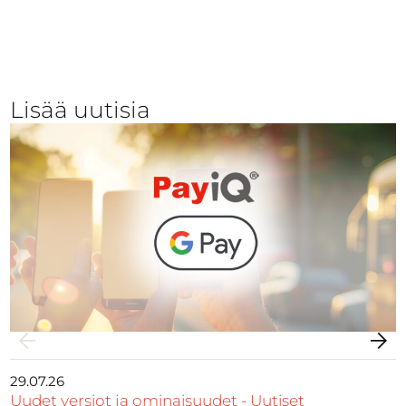
Lisää uutisia
29.07.26
Uudet versiot ja ominaisuudet
-
Uutiset