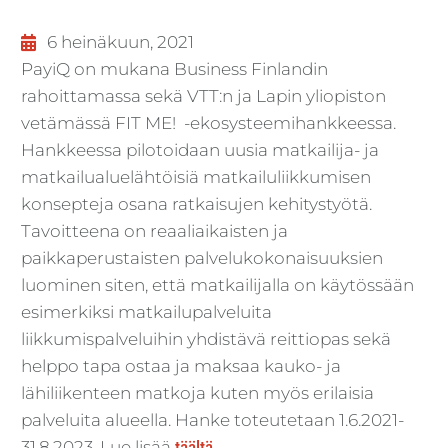
6 heinäkuun, 2021
PayiQ on mukana Business Finlandin
rahoittamassa sekä VTT:n ja Lapin yliopiston
vetämässä FIT ME! -ekosysteemihankkeessa.
Hankkeessa pilotoidaan uusia matkailija- ja
matkailualuelähtöisiä matkailuliikkumisen
konsepteja osana ratkaisujen kehitystyötä.
Tavoitteena on reaaliaikaisten ja
paikkaperustaisten palvelukokonaisuuksien
luominen siten, että matkailijalla on käytössään
esimerkiksi matkailupalveluita
liikkumispalveluihin yhdistävä reittiopas sekä
helppo tapa ostaa ja maksaa kauko- ja
lähiliikenteen matkoja kuten myös erilaisia
palveluita alueella. Hanke toteutetaan 1.6.2021-
31.8.2023. Lue lisää
täältä.