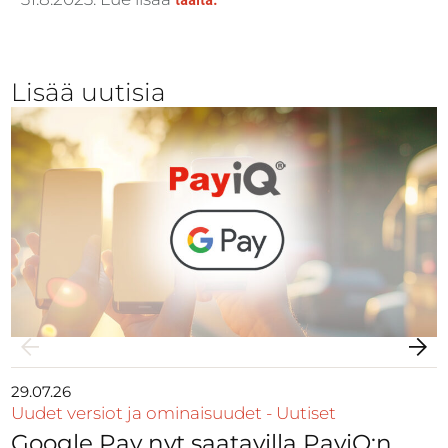
Lisää uutisia
29.07.26
Uudet versiot ja ominaisuudet
-
Uutiset
Google Pay nyt saatavilla PayiQ:n