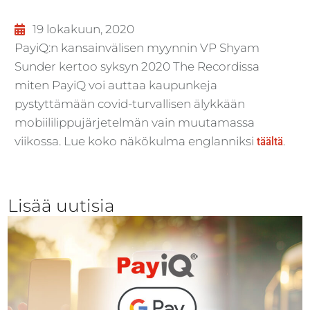
19 lokakuun, 2020
PayiQ:n kansainvälisen myynnin VP Shyam
Sunder kertoo syksyn 2020 The Recordissa
miten PayiQ voi auttaa kaupunkeja
pystyttämään covid-turvallisen älykkään
mobiililippujärjetelmän vain muutamassa
viikossa. Lue koko näkökulma englanniksi
täältä
.
Lisää uutisia