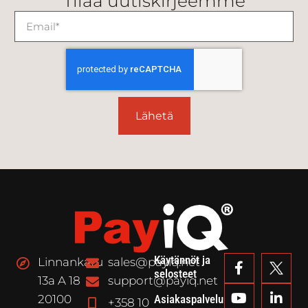
Tilaa uutiskirjeemme
Lähetä
Käytännöt ja
Linnankatu
sales@payiq.net
selosteet
13a A 18
support@payiq.net
20100
Asiakaspalvelu
+358 10