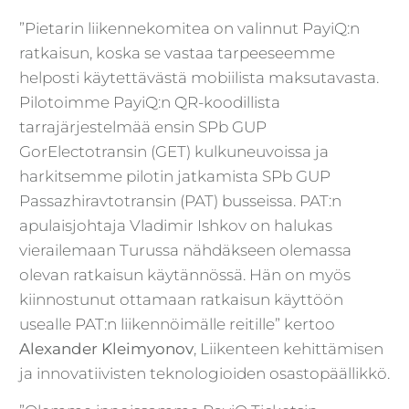
”Pietarin liikennekomitea on valinnut PayiQ:n
ratkaisun, koska se vastaa tarpeeseemme
helposti käytettävästä mobiilista maksutavasta.
Pilotoimme PayiQ:n QR-koodillista
tarrajärjestelmää ensin SPb GUP
GorElectotransin (GET) kulkuneuvoissa ja
harkitsemme pilotin jatkamista SPb GUP
Passazhiravtotransin (PAT) busseissa. PAT:n
apulaisjohtaja Vladimir Ishkov on halukas
vierailemaan Turussa nähdäkseen olemassa
olevan ratkaisun käytännössä. Hän on myös
kiinnostunut ottamaan ratkaisun käyttöön
usealle PAT:n liikennöimälle reitille” kertoo
Alexander Kleimyonov
, Liikenteen kehittämisen
ja innovatiivisten teknologioiden osastopäällikkö.