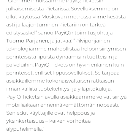
”Olemme innoissamme PayiQ Ticketsin
julkaisemisesta Pietarissa. Sovelluksemme on
ollut käytössä Moskovan metrossa viime kesästä
asti ja laajentuminen Pietariiin on tärkeä
edistysaskel” sanoo PayiQ:n toimitusjohtaja
Tuomo Parjanen
, ja jatkaa: ”Pilvipohjainen
teknologiamme mahdollistaa helpon siirtymisen
perinteisistä lipuista dynaamisiin tuotteisiin ja
palveluihin. PayiQ Tickets on hyvin erilainen kuin
perinteiset, erilliset lippusovellukset. Se tarjoaa
asiakkaillemme kokonaisvaltaisen ratkaisun
ilman kalliita tuotekehitys- ja ylläpitokuluja.
PayiQ Ticketsin avulla asiakkaamme voivat siirtyä
mobiiliaikaan ennennäkemättömän nopeasti.
Sen edut käyttäjille ovat helppous ja
yksinkertaisuus – kaiken voi hoitaa
älypuhelimella.”