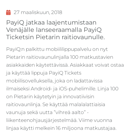
27 maaliskuun, 2018
PayiQ jatkaa laajentumistaan
Venäjälle lanseeraamalla PayiQ
Ticketsin Pietarin raitiovaunulle.
PayiQ:n palkittu mobiililippupalvelu on nyt
Pietarin raitiovaunulinjalla 100 matkustavien
asiakkaiden käytettävissä. Asiakkaat voivat ostaa
ja käyttää lippuja PayiQ Tickets
mobiilisovelluksella, joka on ladattavissa
ilmaiseksi Android- ja iOS-puhelimille. Linja 100
on Pietarin käytetyin ja innovatiivisin
raitiovaunlinja. Se käyttää malalalattiaisia
vaunuja sekä uutta ”vihreä aalto” -
liikenteenohjausjärjestelmää. Viime vuonna
linjaa käytti melkein 16 miljoona matkustajaa.