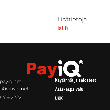
Lisätietoja
lsl.fi
Käytännöt ja selosteet
payiq.net
t@payiq.net
Asiakaspalvelu
0 419 2222
UKK