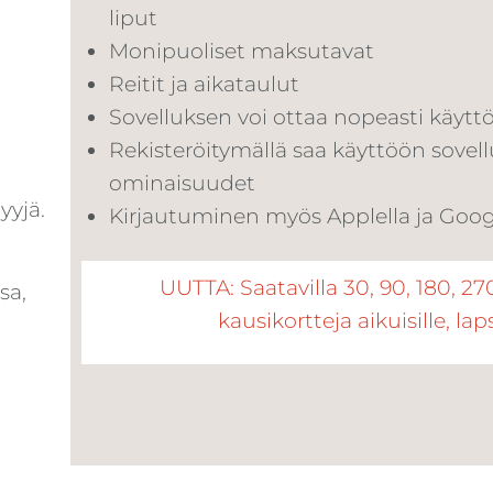
liput
Monipuoliset maksutavat
Reitit ja aikataulut
Sovelluksen voi ottaa nopeasti käytt
Rekisteröitymällä saa käyttöön sovel
ominaisuudet
yyjä.
Kirjautuminen myös Applella ja Goog
a
UUTTA: Saatavilla 30, 90, 180, 2
sa,
kausikortteja aikuisille, laps