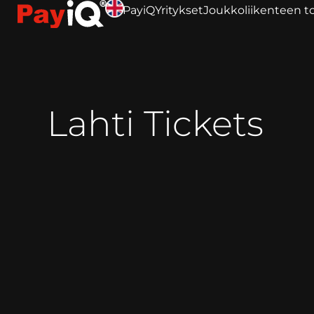
PayiQ
Yritykset
Joukkoliikenteen to
Lahti Tickets