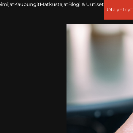
imijat
Kaupungit
Matkustajat
Blogi & Uutiset
Ota yhteyt