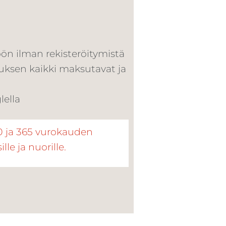
öön ilman rekisteröitymistä
luksen kaikki maksutavat ja
lella
70 ja 365 vurokauden
ille ja nuorille.