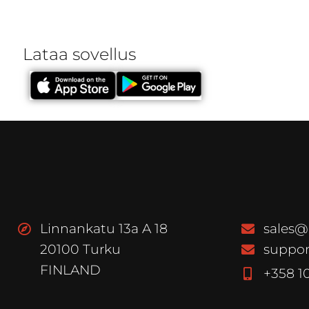
Lataa sovellus
Linnankatu 13a A 18
sales@
20100 Turku
suppor
FINLAND
+358 1