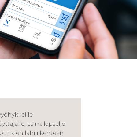
 vyöhykkeille
äyttäjälle, esim. lapselle
unkien lähiliikenteen