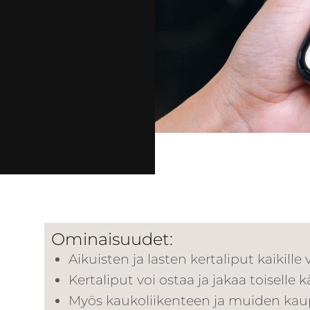
Ominaisuudet:
Aikuisten ja lasten kertaliput kaikille
Kertaliput voi ostaa ja jakaa toiselle k
Myös kaukoliikenteen ja muiden kaup