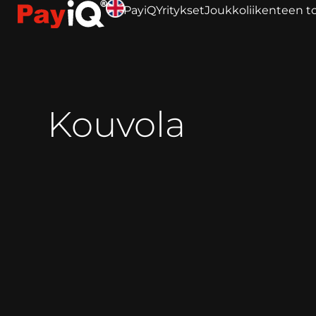
PayiQ
Yritykset
Joukkoliikenteen to
Kouvola