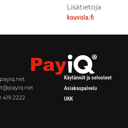
Lisätietoja
kouvola.fi
Käytännöt ja selosteet
payiq.net
t@payiq.net
Asiakaspalvelu
0 419 2222
UKK