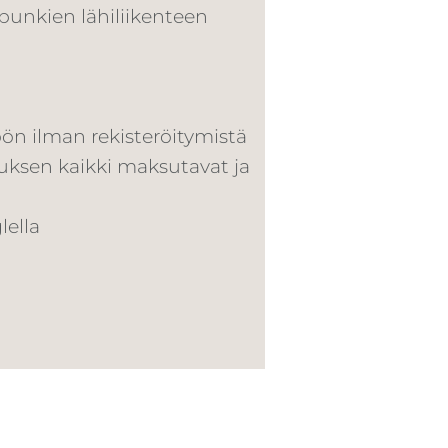
unkien lähiliikenteen
öön ilman rekisteröitymistä
luksen kaikki maksutavat ja
lella