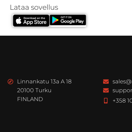
Lataa sovellus
Linnankatu 13a A 18
sales@
20100 Turku
suppor
FINLAND
+358 1