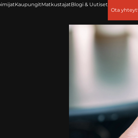
imijat
Kaupungit
Matkustajat
Blogi & Uutiset
Ota yhteyt