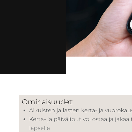
Ominaisuudet:
Aikuisten ja lasten kerta- ja vuorokau
Kerta- ja päiväliput voi ostaa ja jakaa 
lapselle