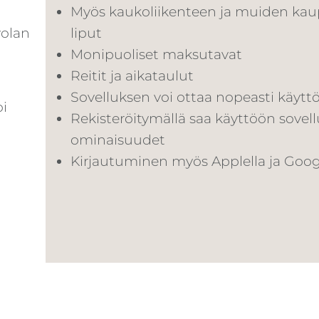
Myös kaukoliikenteen ja muiden kaup
volan
liput
Monipuoliset maksutavat
Reitit ja aikataulut
Sovelluksen voi ottaa nopeasti käytt
oi
Rekisteröitymällä saa käyttöön sovel
ominaisuudet
Kirjautuminen myös Applella ja Goog