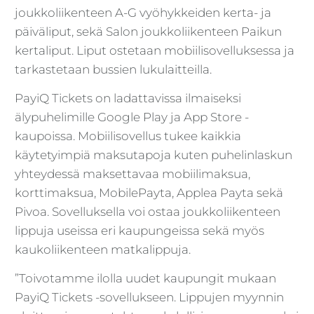
joukkoliikenteen A-G vyöhykkeiden kerta- ja
päiväliput, sekä Salon joukkoliikenteen Paikun
kertaliput. Liput ostetaan mobiilisovelluksessa ja
tarkastetaan bussien lukulaitteilla.
PayiQ Tickets on ladattavissa ilmaiseksi
älypuhelimille Google Play ja App Store -
kaupoissa. Mobiilisovellus tukee kaikkia
käytetyimpiä maksutapoja kuten puhelinlaskun
yhteydessä maksettavaa mobiilimaksua,
korttimaksua, MobilePayta, Applea Payta sekä
Pivoa. Sovelluksella voi ostaa joukkoliikenteen
lippuja useissa eri kaupungeissa sekä myös
kaukoliikenteen matkalippuja.
”Toivotamme ilolla uudet kaupungit mukaan
PayiQ Tickets -sovellukseen. Lippujen myynnin