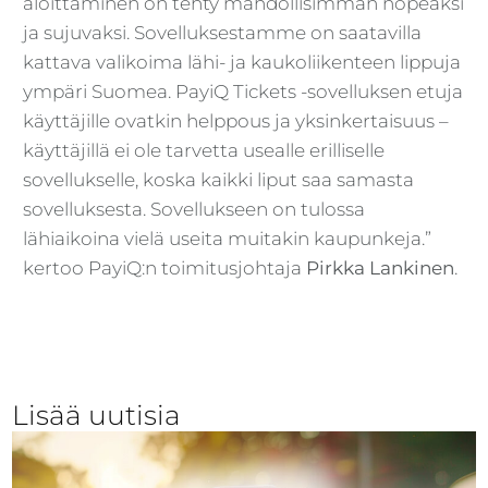
aloittaminen on tehty mahdollisimman nopeaksi
ja sujuvaksi. Sovelluksestamme on saatavilla
kattava valikoima lähi- ja kaukoliikenteen lippuja
ympäri Suomea. PayiQ Tickets -sovelluksen etuja
käyttäjille ovatkin helppous ja yksinkertaisuus –
käyttäjillä ei ole tarvetta usealle erilliselle
sovellukselle, koska kaikki liput saa samasta
sovelluksesta. Sovellukseen on tulossa
lähiaikoina vielä useita muitakin kaupunkeja.”
kertoo PayiQ:n toimitusjohtaja
Pirkka Lankinen
.
Lisää uutisia