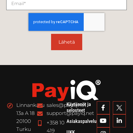
Lähetä
Käytännöt ja
Linnankatu
sales@payiq.net
selosteet
13a A 18
support@payiq.net
20100
Asiakaspalvelu
+358 10
Turku
419
UKK