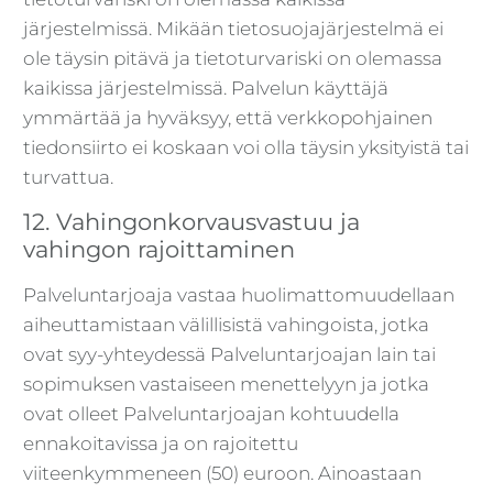
järjestelmissä. Mikään tietosuojajärjestelmä ei
ole täysin pitävä ja tietoturvariski on olemassa
kaikissa järjestelmissä. Palvelun käyttäjä
ymmärtää ja hyväksyy, että verkkopohjainen
tiedonsiirto ei koskaan voi olla täysin yksityistä tai
turvattua.
12. Vahingonkorvausvastuu ja
vahingon rajoittaminen
Palveluntarjoaja vastaa huolimattomuudellaan
aiheuttamistaan välillisistä vahingoista, jotka
ovat syy-yhteydessä Palveluntarjoajan lain tai
sopimuksen vastaiseen menettelyyn ja jotka
ovat olleet Palveluntarjoajan kohtuudella
ennakoitavissa ja on rajoitettu
viiteenkymmeneen (50) euroon. Ainoastaan