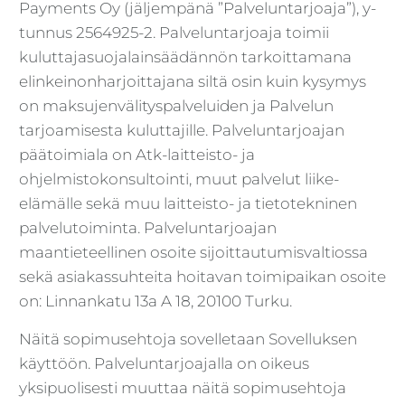
Payments Oy (jäljempänä ”Palveluntarjoaja”), y-
tunnus 2564925-2. Palveluntarjoaja toimii
kuluttajasuojalainsäädännön tarkoittamana
elinkeinonharjoittajana siltä osin kuin kysymys
on maksujenvälityspalveluiden ja Palvelun
tarjoamisesta kuluttajille. Palveluntarjoajan
päätoimiala on Atk-laitteisto- ja
ohjelmistokonsultointi, muut palvelut liike-
elämälle sekä muu laitteisto- ja tietotekninen
palvelutoiminta. Palveluntarjoajan
maantieteellinen osoite sijoittautumisvaltiossa
sekä asiakassuhteita hoitavan toimipaikan osoite
on: Linnankatu 13a A 18, 20100 Turku.
Näitä sopimusehtoja sovelletaan Sovelluksen
käyttöön. Palveluntarjoajalla on oikeus
yksipuolisesti muuttaa näitä sopimusehtoja