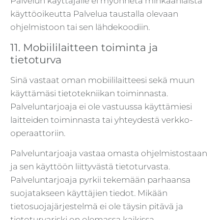
Palvelun käyttäjälle ei myönnetä minkäänlaista
käyttöoikeutta Palvelua taustalla olevaan
ohjelmistoon tai sen lähdekoodiin.
11. Mobiililaitteen toiminta ja
tietoturva
Sinä vastaat oman mobiililaitteesi sekä muun
käyttämäsi tietotekniikan toiminnasta.
Palveluntarjoaja ei ole vastuussa käyttämiesi
laitteiden toiminnasta tai yhteydestä verkko-
operaattoriin.
Palveluntarjoaja vastaa omasta ohjelmistostaan
ja sen käyttöön liittyvästä tietoturvasta.
Palveluntarjoaja pyrkii tekemään parhaansa
suojatakseen käyttäjien tiedot. Mikään
tietosuojajärjestelmä ei ole täysin pitävä ja
tietoturvariski on olemassa kaikissa