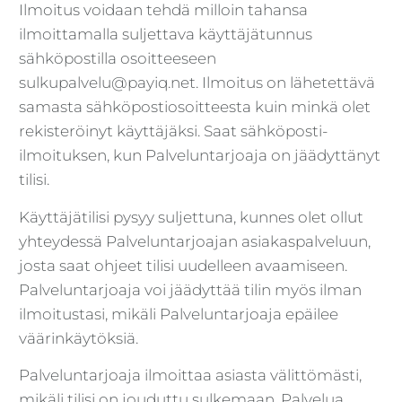
Ilmoitus voidaan tehdä milloin tahansa
ilmoittamalla suljettava käyttäjätunnus
sähköpostilla osoitteeseen
sulkupalvelu@payiq.net. Ilmoitus on lähetettävä
samasta sähköpostiosoitteesta kuin minkä olet
rekisteröinyt käyttäjäksi. Saat sähköposti-
ilmoituksen, kun Palveluntarjoaja on jäädyttänyt
tilisi.
Käyttäjätilisi pysyy suljettuna, kunnes olet ollut
yhteydessä Palveluntarjoajan asiakaspalveluun,
josta saat ohjeet tilisi uudelleen avaamiseen.
Palveluntarjoaja voi jäädyttää tilin myös ilman
ilmoitustasi, mikäli Palveluntarjoaja epäilee
väärinkäytöksiä.
Palveluntarjoaja ilmoittaa asiasta välittömästi,
mikäli tilisi on jouduttu sulkemaan. Palvelua