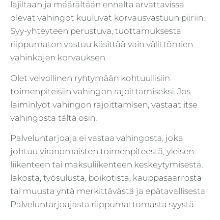
lajiltaan ja määrältään ennalta arvattavissa
olevat vahingot kuuluvat korvausvastuun piiriin.
Syy-yhteyteen perustuva, tuottamuksesta
riippumaton vastuu käsittää vain välittömien
vahinkojen korvauksen.
Olet velvollinen ryhtymään kohtuullisiin
toimenpiteisiin vahingon rajoittamiseksi. Jos
laiminlyöt vahingon rajoittamisen, vastaat itse
vahingosta tältä osin.
Palveluntarjoaja ei vastaa vahingosta, joka
johtuu viranomaisten toimenpiteestä, yleisen
liikenteen tai maksuliikenteen keskeytymisestä,
lakosta, työsulusta, boikotista, kauppasaarrosta
tai muusta yhtä merkittävästä ja epätavallisesta
Palveluntarjoajasta riippumattomasta syystä.