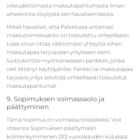
oikeudettomasta maksutapahtumasta ilman
aiheetonta viivytystä sen havaitsemisesta.
Mikäli havaitset, että Palvelussa antamasi
maksutoimeksianto on toteutettu virheellisesti,
tulee sinun ottaa välittömästi yhteyttä siihen
maksutapaa tarjoavaan yritykseen esim.
luottokorttisi myöntäneeseen pankkiin, jonka
olet liittänyt käyttäjätiliisi. Pankki tai maksutapaa
tarjoava yritys selvittää virheellisesti toteutetut
maksutapahtumat.
9. Sopimuksen voimassaolo ja
päättyminen
Tämä Sopimus on voimassa toistaiseksi. Voit
irtisanoa Sopimuksen päättymään
kolmenkymmenen (30) vuorokauden kuluessa