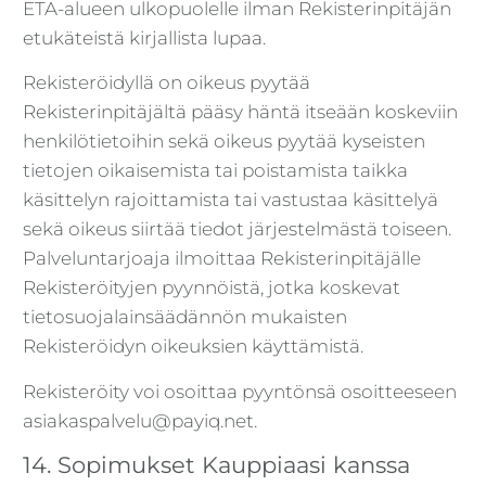
ETA-alueen ulkopuolelle ilman Rekisterinpitäjän
etukäteistä kirjallista lupaa.
Rekisteröidyllä on oikeus pyytää
Rekisterinpitäjältä pääsy häntä itseään koskeviin
henkilötietoihin sekä oikeus pyytää kyseisten
tietojen oikaisemista tai poistamista taikka
käsittelyn rajoittamista tai vastustaa käsittelyä
sekä oikeus siirtää tiedot järjestelmästä toiseen.
Palveluntarjoaja ilmoittaa Rekisterinpitäjälle
Rekisteröityjen pyynnöistä, jotka koskevat
tietosuojalainsäädännön mukaisten
Rekisteröidyn oikeuksien käyttämistä.
Rekisteröity voi osoittaa pyyntönsä osoitteeseen
asiakaspalvelu@payiq.net.
14. Sopimukset Kauppiaasi kanssa