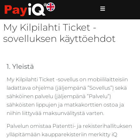
My Kilpilahti Ticket -
sovelluksen käyttöehdot
1. Yleistä
My Kilpilahti Ticket -sovellus on mobiililaitteisiin
ladattava ohjelma (jäljempänä ”Sovellus”) sekä
sähköinen palvelu (jäljempänä ”Palvelu”)
sähköisten lippujen ja matkakorttien ostoa ja
niihin liittyvää maksunvälitystä varten.
Palvelun omistaa Patentti- ja rekisterihallituksen
ylläpitämään kaupparekisteriin merkitty iQ