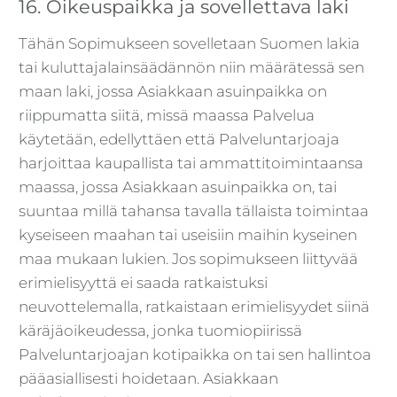
16. Oikeuspaikka ja sovellettava laki
Tähän Sopimukseen sovelletaan Suomen lakia
tai kuluttajalainsäädännön niin määrätessä sen
maan laki, jossa Asiakkaan asuinpaikka on
riippumatta siitä, missä maassa Palvelua
käytetään, edellyttäen että Palveluntarjoaja
harjoittaa kaupallista tai ammattitoimintaansa
maassa, jossa Asiakkaan asuinpaikka on, tai
suuntaa millä tahansa tavalla tällaista toimintaa
kyseiseen maahan tai useisiin maihin kyseinen
maa mukaan lukien. Jos sopimukseen liittyvää
erimielisyyttä ei saada ratkaistuksi
neuvottelemalla, ratkaistaan erimielisyydet siinä
käräjäoikeudessa, jonka tuomiopiirissä
Palveluntarjoajan kotipaikka on tai sen hallintoa
pääasiallisesti hoidetaan. Asiakkaan