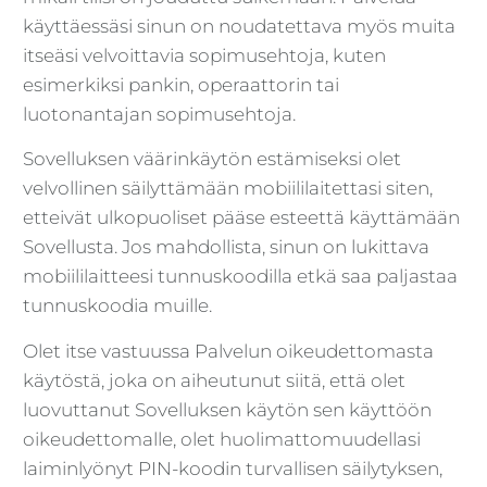
käyttäessäsi sinun on noudatettava myös muita
itseäsi velvoittavia sopimusehtoja, kuten
esimerkiksi pankin, operaattorin tai
luotonantajan sopimusehtoja.
Sovelluksen väärinkäytön estämiseksi olet
velvollinen säilyttämään mobiililaitettasi siten,
etteivät ulkopuoliset pääse esteettä käyttämään
Sovellusta. Jos mahdollista, sinun on lukittava
mobiililaitteesi tunnuskoodilla etkä saa paljastaa
tunnuskoodia muille.
Olet itse vastuussa Palvelun oikeudettomasta
käytöstä, joka on aiheutunut siitä, että olet
luovuttanut Sovelluksen käytön sen käyttöön
oikeudettomalle, olet huolimattomuudellasi
laiminlyönyt PIN-koodin turvallisen säilytyksen,