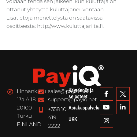
voidaan tehdä sen jälkeen, kun kuluttaja on
ottanut yhteyttä kuluttajaneuvontaan.
Lisätietoja menettelystä on saatavissa
osoitteesta: http://www.kuluttajariita.fi.
Käytännöt ja
Linnankatu
sales@payiq.net
selosteet
13a A 18
support@payiq.net
20100
Asiakaspalvelu
+358 10
Turku
419
UKK
FINLAND
2222