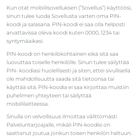
Kun otat mobiilisovelluksen (”Sovellus”) käyttöösi,
sinun tulee luoda Sovellusta varten oma PIN-
koodi ja salasana. PIN-koodi ei saa olla helposti
arvattavissa oleva koodi kuten 0000, 1234 tai
syntymäaikasi.
PIN-koodi on henkilökohtainen eikä sitä saa
luovuttaa toiselle henkilölle. Sinun tulee säilyttää
PIN- koodiasi huolellisesti ja siten, ettei sivullisella
ole mahdollisuutta saada sitä tietoonsa tai
käyttää sitä. PIN-koodia ei saa kirjoittaa muistiin
puhelimen yhteyteen tai säilyttää
mobiililaitteessa.
Sinulla on velvollisuus ilmoittaa välittömästi
Palveluntarjoajalle, mikäli PIN-koodisi on
saattanut joutua jonkun toisen henkilön haltuun.