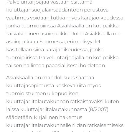
Palveluntarjoajaa vastaan esittämä
kuluttajansuojalainsäädäntöön perustuva
vaatimus voidaan tutkia myös käräjäoikeudessa,
jonka tuomiopiirissä Asiakkaalla on kotipaikka
tai vakituinen asuinpaikka. Jollei Asiakkaalla ole
asuinpaikkaa Suomessa, erimielisyydet
käsitellään siinä käräjäoikeudessa, jonka
tuomipiirissä Palveluntarjoajalla on kotipaikka
tai sen hallintoa pääasiallisesti hoidetaan.
Asiakkaalla on mahdollisuus saattaa
kuluttajasopimusta koskeva riita myös
tuomioistuimen ulkopuolisen
kuluttajariitalautakunnan ratkaistavaksi kuten
laissa kuluttajariitalautakunnasta (8/2007)
säädetään. Kirjallinen hakemus
kuluttajariitalautakunnalle riidan ratkaisemiseksi