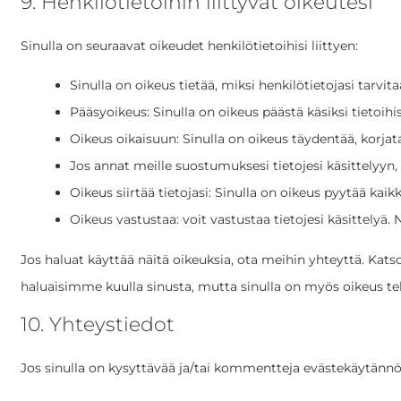
9. Henkilötietoihin liittyvät oikeutesi
Sinulla on seuraavat oikeudet henkilötietoihisi liittyen:
Sinulla on oikeus tietää, miksi henkilötietojasi tarvit
Pääsyoikeus: Sinulla on oikeus päästä käsiksi tietoih
Oikeus oikaisuun: Sinulla on oikeus täydentää, korjata
Jos annat meille suostumuksesi tietojesi käsittelyyn,
Oikeus siirtää tietojasi: Sinulla on oikeus pyytää kaikk
Oikeus vastustaa: voit vastustaa tietojesi käsittelyä.
Jos haluat käyttää näitä oikeuksia, ota meihin yhteyttä. Kats
haluaisimme kuulla sinusta, mutta sinulla on myös oikeus teh
10. Yhteystiedot
Jos sinulla on kysyttävää ja/tai kommentteja evästekäytännö