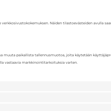
verkkosivustokokemuksen. Näiden tilastoevästeiden avulla s
sa muuta paikallista tallennusmuotoa, joita käytetään käyttäjäp
illa vastaavia markkinointitarkoituksia varten.