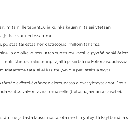
aan, mitä niille tapahtuu ja kuinka kauan niitä säilytetään.
isi, jotka ovat tiedossamme.
, poistaa tai estää henkilötietojasi milloin tahansa.
 sinulla on oikeus peruuttaa suostumuksesi ja pyytää henkilötiet
i henkilötietosi rekisterinpitäjältä ja siirtää ne kokonaisuudessaan 
 Noudatamme tätä, ellei käsittelyyn ole perusteltua syytä.
o tämän evästekäytännön alareunassa olevat yhteystiedot. Jos sinu
dä valitus valvontaviranomaiselle (tietosuojaviranomaiselle).
stämme ja tästä lausunnosta, ota meihin yhteyttä käyttämällä se