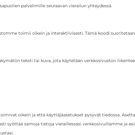
apuolien palvelimille seuraavan vierailun yhteydessä.
omme toimii oikein ja interaktiivisesti. Tämä koodi suoritetaan 
va näkymätön teksti tai kuva, jota käytetään verkkosivuston liike
 toimivat oikein ja että käyttäjäasetukset pysyvät tiedossa. Ase
sti syöttää samoja tietoja vieraillessasi verkkosivuillamme ja esi
stasi.