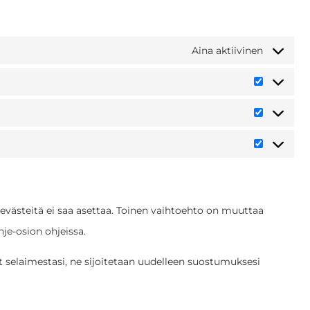
Aina aktiivinen
 evästeitä ei saa asettaa. Toinen vaihtoehto on muuttaa
hje-osion ohjeissa.
t selaimestasi, ne sijoitetaan uudelleen suostumuksesi