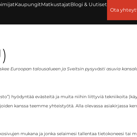
imijat
Kaupungit
Matkustajat
Blogi & Uutiset
Ota yhteyt
)
oskee Euroopan talousalueen ja Sveitsin pysyvästi asuvia kansala
to”) hyödyntää evästeitä ja muita niihin liittyviä tekniikoita (kä
, joiden kanssa teemme yhteistyötä. Alla olevassa asiakirjassa
kosivujen mukana ja jonka selaimesi tallentaa tietokoneesi tai mu