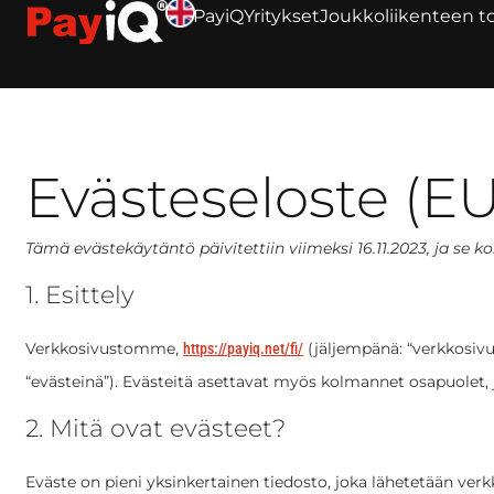
PayiQ
Yritykset
Joukkoliikenteen to
Evästeseloste (EU
Tämä evästekäytäntö päivitettiin viimeksi 16.11.2023, ja se k
1. Esittely
Verkkosivustomme,
(jäljempänä: “verkkosivus
https://payiq.net/fi/
“evästeinä”). Evästeitä asettavat myös kolmannet osapuolet
2. Mitä ovat evästeet?
Eväste on pieni yksinkertainen tiedosto, joka lähetetään verk