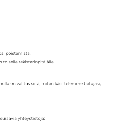
osi poistamista.
toiselle rekisterinpitäjälle.
lla on valitus siitä, miten käsittelemme tietojasi,
uraavia yhteystietoja: