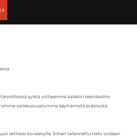
tä
isia.
ytännöllisistä syistä viittaamme kaikkiin tekniikoihin
 kerromme verkkosivustomme käyttämistä evästeistä.
un laitteesi kovalevylle. Siihen tallennettu tieto voidaan