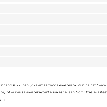
nnahdusikkunan, joka antaa tietoa evästeistä. Kun painat “Save
ä, jotka näissä evästekäytänteissä esitellään. Voit ottaa evästee
ein.