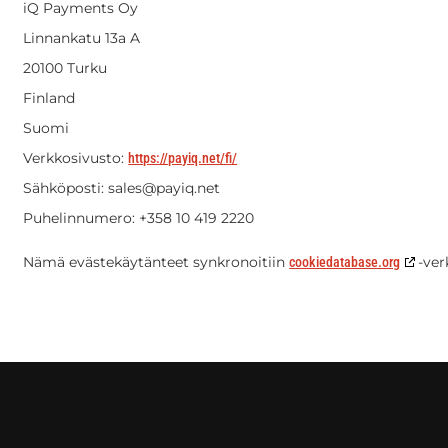
iQ Payments Oy
Linnankatu 13a A
20100 Turku
Finland
Suomi
Verkkosivusto:
https://payiq.net/fi/
Sähköposti:
sales@
payiq.net
Puhelinnumero: +358 10 419 2220
Nämä evästekäytänteet synkronoitiin
-ver
cookiedatabase.org